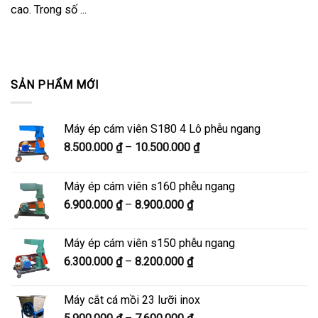
cao. Trong số ...
SẢN PHẨM MỚI
Máy ép cám viên S180 4 Lô phễu ngang
Khoảng
8.500.000
₫
–
10.500.000
₫
giá:
từ
Máy ép cám viên s160 phễu ngang
8.500.000 ₫
Khoảng
6.900.000
₫
–
8.900.000
₫
đến
giá:
10.500.000 ₫
từ
Máy ép cám viên s150 phễu ngang
6.900.000 ₫
Khoảng
6.300.000
₫
–
8.200.000
₫
đến
giá:
8.900.000 ₫
từ
Máy cắt cá mồi 23 lưỡi inox
6.300.000 ₫
Khoảng