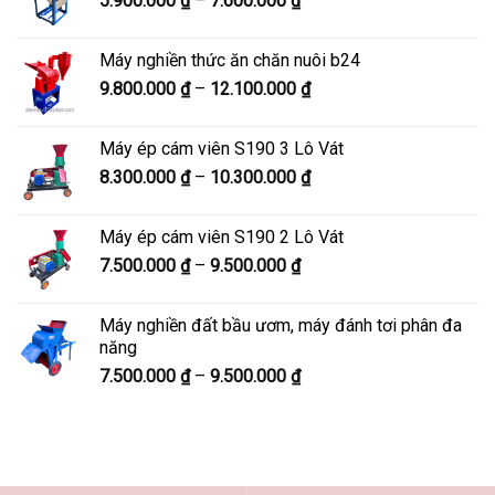
5.900.000
₫
–
7.600.000
₫
đến
giá:
8.200.000 ₫
từ
Máy nghiền thức ăn chăn nuôi b24
5.900.000 ₫
Khoảng
9.800.000
₫
–
12.100.000
₫
đến
giá:
7.600.000 ₫
từ
Máy ép cám viên S190 3 Lô Vát
9.800.000 ₫
Khoảng
8.300.000
₫
–
10.300.000
₫
đến
giá:
12.100.000 ₫
từ
Máy ép cám viên S190 2 Lô Vát
8.300.000 ₫
Khoảng
7.500.000
₫
–
9.500.000
₫
đến
giá:
10.300.000 ₫
từ
Máy nghiền đất bầu ươm, máy đánh tơi phân đa
7.500.000 ₫
năng
đến
Khoảng
7.500.000
₫
–
9.500.000
₫
9.500.000 ₫
giá:
từ
7.500.000 ₫
đến
9.500.000 ₫