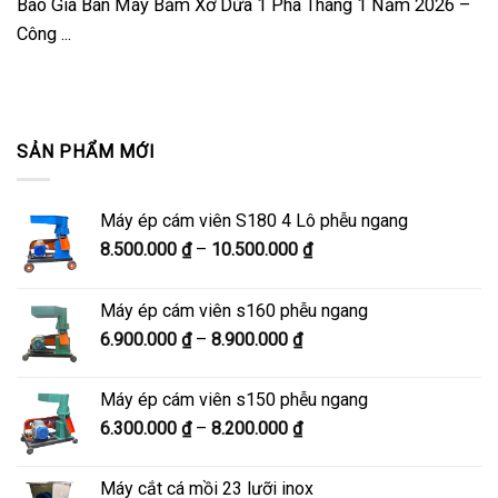
Báo Giá Bán Máy Băm Xơ Dừa 1 Pha Tháng 1 Năm 2026 –
Công ...
SẢN PHẨM MỚI
Máy ép cám viên S180 4 Lô phễu ngang
Khoảng
8.500.000
₫
–
10.500.000
₫
giá:
từ
Máy ép cám viên s160 phễu ngang
8.500.000 ₫
Khoảng
6.900.000
₫
–
8.900.000
₫
đến
giá:
10.500.000 ₫
từ
Máy ép cám viên s150 phễu ngang
6.900.000 ₫
Khoảng
6.300.000
₫
–
8.200.000
₫
đến
giá:
8.900.000 ₫
từ
Máy cắt cá mồi 23 lưỡi inox
6.300.000 ₫