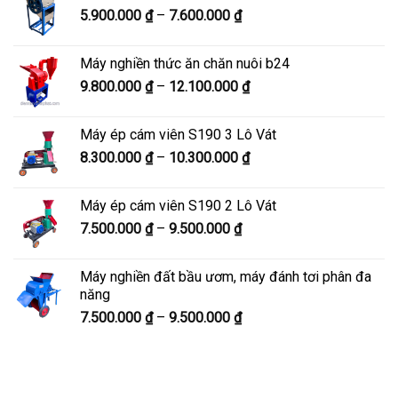
Khoảng
5.900.000
₫
–
7.600.000
₫
đến
giá:
8.200.000 ₫
từ
Máy nghiền thức ăn chăn nuôi b24
5.900.000 ₫
Khoảng
9.800.000
₫
–
12.100.000
₫
đến
giá:
7.600.000 ₫
từ
Máy ép cám viên S190 3 Lô Vát
9.800.000 ₫
Khoảng
8.300.000
₫
–
10.300.000
₫
đến
giá:
12.100.000 ₫
từ
Máy ép cám viên S190 2 Lô Vát
8.300.000 ₫
Khoảng
7.500.000
₫
–
9.500.000
₫
đến
giá:
10.300.000 ₫
từ
Máy nghiền đất bầu ươm, máy đánh tơi phân đa
7.500.000 ₫
năng
đến
Khoảng
7.500.000
₫
–
9.500.000
₫
9.500.000 ₫
giá:
từ
7.500.000 ₫
đến