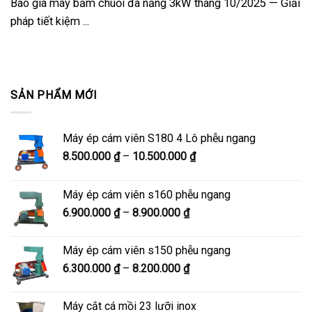
Báo giá máy băm chuối đa năng 3kW tháng 10/2025 — Giải
pháp tiết kiệm ...
SẢN PHẨM MỚI
Máy ép cám viên S180 4 Lô phễu ngang
Khoảng
8.500.000
₫
–
10.500.000
₫
giá:
từ
Máy ép cám viên s160 phễu ngang
8.500.000 ₫
Khoảng
6.900.000
₫
–
8.900.000
₫
đến
giá:
10.500.000 ₫
từ
Máy ép cám viên s150 phễu ngang
6.900.000 ₫
Khoảng
6.300.000
₫
–
8.200.000
₫
đến
giá:
8.900.000 ₫
từ
Máy cắt cá mồi 23 lưỡi inox
6.300.000 ₫