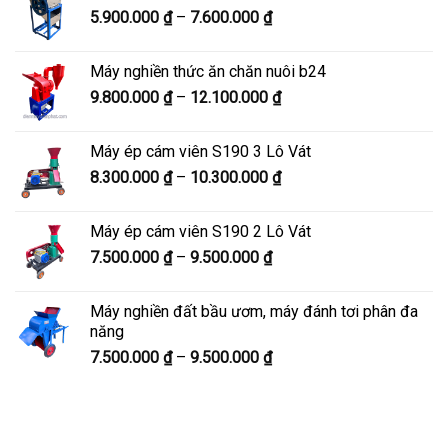
Khoảng
5.900.000
₫
–
7.600.000
₫
đến
giá:
8.200.000 ₫
từ
Máy nghiền thức ăn chăn nuôi b24
5.900.000 ₫
Khoảng
9.800.000
₫
–
12.100.000
₫
đến
giá:
7.600.000 ₫
từ
Máy ép cám viên S190 3 Lô Vát
9.800.000 ₫
Khoảng
8.300.000
₫
–
10.300.000
₫
đến
giá:
12.100.000 ₫
từ
Máy ép cám viên S190 2 Lô Vát
8.300.000 ₫
Khoảng
7.500.000
₫
–
9.500.000
₫
đến
giá:
10.300.000 ₫
từ
Máy nghiền đất bầu ươm, máy đánh tơi phân đa
7.500.000 ₫
năng
đến
Khoảng
7.500.000
₫
–
9.500.000
₫
9.500.000 ₫
giá:
từ
7.500.000 ₫
đến