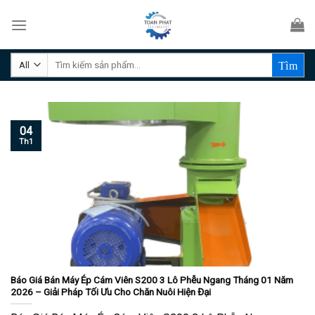
Skip
to
content
Tìm
kiếm:
04
Th1
Báo Giá Bán Máy Ép Cám Viên S200 3 Lô Phễu Ngang Tháng 01 Năm
2026 – Giải Pháp Tối Ưu Cho Chăn Nuôi Hiện Đại