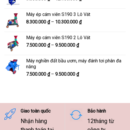
giá:
7.600.000 ₫
từ
Máy ép cám viên S190 3 Lô Vát
9.800.000 ₫
Khoảng
8.300.000
₫
–
10.300.000
₫
đến
giá:
12.100.000 ₫
từ
Máy ép cám viên S190 2 Lô Vát
8.300.000 ₫
Khoảng
7.500.000
₫
–
9.500.000
₫
đến
giá:
10.300.000 ₫
từ
Máy nghiền đất bầu ươm, máy đánh tơi phân đa
7.500.000 ₫
năng
đến
Khoảng
7.500.000
₫
–
9.500.000
₫
9.500.000 ₫
giá:
từ
7.500.000 ₫
đến
9.500.000 ₫
Giao toàn quốc
Bảo hành
Nhận hàng
12tháng từ
thanh toán tại
công ty