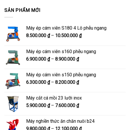
SẢN PHẨM MỚI
Máy ép cám viên S180 4 Lô phễu ngang
Khoảng
8.500.000
₫
–
10.500.000
₫
giá:
từ
Máy ép cám viên s160 phễu ngang
8.500.000 ₫
Khoảng
6.900.000
₫
–
8.900.000
₫
đến
giá:
10.500.000 ₫
từ
Máy ép cám viên s150 phễu ngang
6.900.000 ₫
Khoảng
6.300.000
₫
–
8.200.000
₫
đến
giá:
8.900.000 ₫
từ
Máy cắt cá mồi 23 lưỡi inox
6.300.000 ₫
Khoảng
5.900.000
₫
–
7.600.000
₫
đến
giá:
8.200.000 ₫
từ
Máy nghiền thức ăn chăn nuôi b24
5.900.000 ₫
Khoảng
9.800.000
₫
–
12.100.000
₫
đến