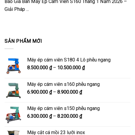
Báo Giá Bán Máy Ép Cám Viên S160 Tháng 1 Năm 2026 –
Giải Pháp ...
SẢN PHẨM MỚI
Máy ép cám viên S180 4 Lô phễu ngang
Khoảng
8.500.000
₫
–
10.500.000
₫
giá:
từ
Máy ép cám viên s160 phễu ngang
8.500.000 ₫
Khoảng
6.900.000
₫
–
8.900.000
₫
đến
giá:
10.500.000 ₫
từ
Máy ép cám viên s150 phễu ngang
6.900.000 ₫
Khoảng
6.300.000
₫
–
8.200.000
₫
đến
giá:
8.900.000 ₫
từ
Máy cắt cá mồi 23 lưỡi inox
6.300.000 ₫