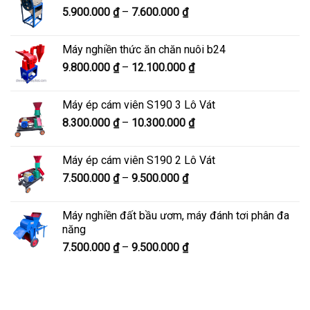
Khoảng
5.900.000
₫
–
7.600.000
₫
đến
giá:
8.200.000 ₫
từ
Máy nghiền thức ăn chăn nuôi b24
5.900.000 ₫
Khoảng
9.800.000
₫
–
12.100.000
₫
đến
giá:
7.600.000 ₫
từ
Máy ép cám viên S190 3 Lô Vát
9.800.000 ₫
Khoảng
8.300.000
₫
–
10.300.000
₫
đến
giá:
12.100.000 ₫
từ
Máy ép cám viên S190 2 Lô Vát
8.300.000 ₫
Khoảng
7.500.000
₫
–
9.500.000
₫
đến
giá:
10.300.000 ₫
từ
Máy nghiền đất bầu ươm, máy đánh tơi phân đa
7.500.000 ₫
năng
đến
Khoảng
7.500.000
₫
–
9.500.000
₫
9.500.000 ₫
giá:
từ
7.500.000 ₫
đến