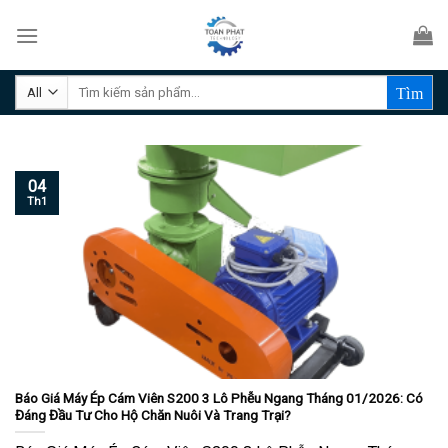
Skip
to
content
Tìm
kiếm:
04
Th1
Báo Giá Máy Ép Cám Viên S200 3 Lô Phễu Ngang Tháng 01/2026: Có
Đáng Đầu Tư Cho Hộ Chăn Nuôi Và Trang Trại?