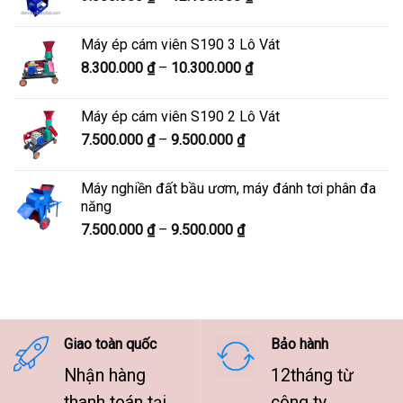
giá:
7.600.000 ₫
từ
Máy ép cám viên S190 3 Lô Vát
9.800.000 ₫
Khoảng
8.300.000
₫
–
10.300.000
₫
đến
giá:
12.100.000 ₫
từ
Máy ép cám viên S190 2 Lô Vát
8.300.000 ₫
Khoảng
7.500.000
₫
–
9.500.000
₫
đến
giá:
10.300.000 ₫
từ
Máy nghiền đất bầu ươm, máy đánh tơi phân đa
7.500.000 ₫
năng
đến
Khoảng
7.500.000
₫
–
9.500.000
₫
9.500.000 ₫
giá:
từ
7.500.000 ₫
đến
9.500.000 ₫
Giao toàn quốc
Bảo hành
Nhận hàng
12tháng từ
thanh toán tại
công ty