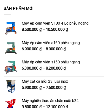
SẢN PHẨM MỚI
Máy ép cám viên S180 4 Lô phễu ngang
Khoảng
8.500.000
₫
–
10.500.000
₫
giá:
từ
Máy ép cám viên s160 phễu ngang
8.500.000 ₫
Khoảng
6.900.000
₫
–
8.900.000
₫
đến
giá:
10.500.000 ₫
từ
Máy ép cám viên s150 phễu ngang
6.900.000 ₫
Khoảng
6.300.000
₫
–
8.200.000
₫
đến
giá:
8.900.000 ₫
từ
Máy cắt cá mồi 23 lưỡi inox
6.300.000 ₫
Khoảng
5.900.000
₫
–
7.600.000
₫
đến
giá:
8.200.000 ₫
từ
Máy nghiền thức ăn chăn nuôi b24
5.900.000 ₫
Khoảng
9.800.000
₫
–
12.100.000
₫
đến