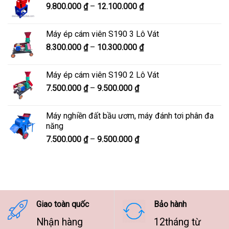
Khoảng
9.800.000
₫
–
12.100.000
₫
đến
giá:
7.600.000 ₫
từ
Máy ép cám viên S190 3 Lô Vát
9.800.000 ₫
Khoảng
8.300.000
₫
–
10.300.000
₫
đến
giá:
12.100.000 ₫
từ
Máy ép cám viên S190 2 Lô Vát
8.300.000 ₫
Khoảng
7.500.000
₫
–
9.500.000
₫
đến
giá:
10.300.000 ₫
từ
Máy nghiền đất bầu ươm, máy đánh tơi phân đa
7.500.000 ₫
năng
đến
Khoảng
7.500.000
₫
–
9.500.000
₫
9.500.000 ₫
giá:
từ
7.500.000 ₫
đến
9.500.000 ₫
Giao toàn quốc
Bảo hành
Nhận hàng
12tháng từ