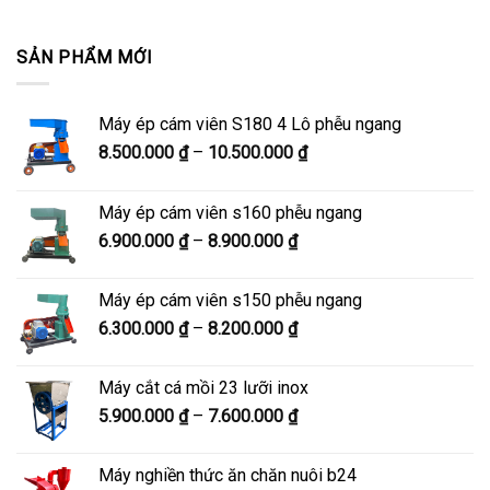
SẢN PHẨM MỚI
Máy ép cám viên S180 4 Lô phễu ngang
Khoảng
8.500.000
₫
–
10.500.000
₫
giá:
từ
Máy ép cám viên s160 phễu ngang
8.500.000 ₫
Khoảng
6.900.000
₫
–
8.900.000
₫
đến
giá:
10.500.000 ₫
từ
Máy ép cám viên s150 phễu ngang
6.900.000 ₫
Khoảng
6.300.000
₫
–
8.200.000
₫
đến
giá:
8.900.000 ₫
từ
Máy cắt cá mồi 23 lưỡi inox
6.300.000 ₫
Khoảng
5.900.000
₫
–
7.600.000
₫
đến
giá:
8.200.000 ₫
từ
Máy nghiền thức ăn chăn nuôi b24
5.900.000 ₫