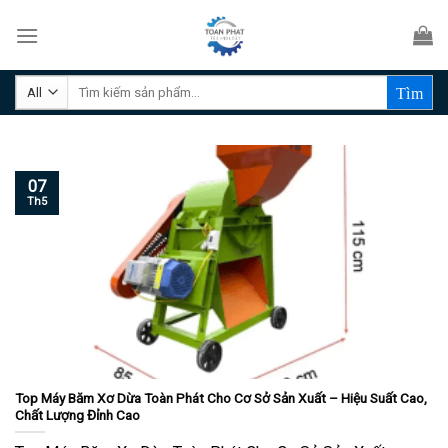
Skip
to
content
Tìm
kiếm:
07
Th5
Top Máy Băm Xơ Dừa Toàn Phát Cho Cơ Sở Sản Xuất – Hiệu Suất Cao,
Chất Lượng Đỉnh Cao