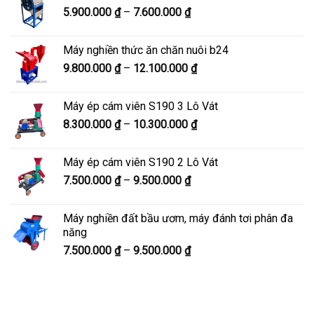
Khoảng
5.900.000
₫
–
7.600.000
₫
đến
giá:
8.200.000 ₫
từ
Máy nghiền thức ăn chăn nuôi b24
5.900.000 ₫
Khoảng
9.800.000
₫
–
12.100.000
₫
đến
giá:
7.600.000 ₫
từ
Máy ép cám viên S190 3 Lô Vát
9.800.000 ₫
Khoảng
8.300.000
₫
–
10.300.000
₫
đến
giá:
12.100.000 ₫
từ
Máy ép cám viên S190 2 Lô Vát
8.300.000 ₫
Khoảng
7.500.000
₫
–
9.500.000
₫
đến
giá:
10.300.000 ₫
từ
Máy nghiền đất bầu ươm, máy đánh tơi phân đa
7.500.000 ₫
năng
đến
Khoảng
7.500.000
₫
–
9.500.000
₫
9.500.000 ₫
giá:
từ
7.500.000 ₫
đến