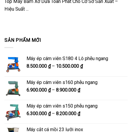
Top Máy Băm Xơ Dừa Toàn Phát Cho Cơ Sở Sản Xuất –
Hiệu Suất ...
SẢN PHẨM MỚI
Máy ép cám viên S180 4 Lô phễu ngang
Khoảng
8.500.000
₫
–
10.500.000
₫
giá:
từ
Máy ép cám viên s160 phễu ngang
8.500.000 ₫
Khoảng
6.900.000
₫
–
8.900.000
₫
đến
giá:
10.500.000 ₫
từ
Máy ép cám viên s150 phễu ngang
6.900.000 ₫
Khoảng
6.300.000
₫
–
8.200.000
₫
đến
giá:
8.900.000 ₫
từ
Máy cắt cá mồi 23 lưỡi inox
6.300.000 ₫