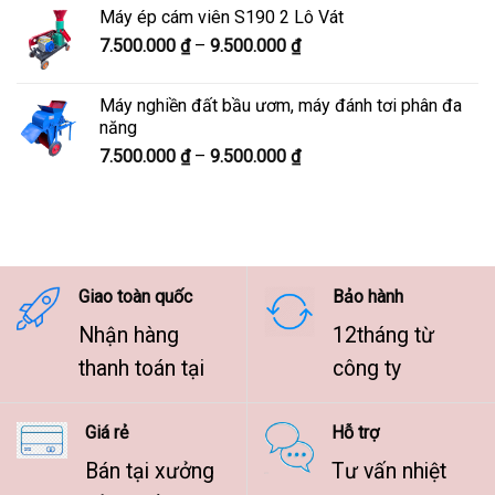
từ
Máy ép cám viên S190 2 Lô Vát
8.300.000 ₫
Khoảng
7.500.000
₫
–
9.500.000
₫
đến
giá:
10.300.000 ₫
từ
Máy nghiền đất bầu ươm, máy đánh tơi phân đa
7.500.000 ₫
năng
đến
Khoảng
7.500.000
₫
–
9.500.000
₫
9.500.000 ₫
giá:
từ
7.500.000 ₫
đến
9.500.000 ₫
Giao toàn quốc
Bảo hành
Nhận hàng
12tháng từ
thanh toán tại
công ty
Giá rẻ
Hỗ trợ
Bán tại xưởng
Tư vấn nhiệt