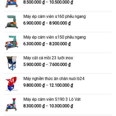
Khoảng
8.500.000
₫
–
10.500.000
₫
giá:
từ
Máy ép cám viên s160 phễu ngang
8.500.000 ₫
Khoảng
6.900.000
₫
–
8.900.000
₫
đến
giá:
10.500.000 ₫
từ
Máy ép cám viên s150 phễu ngang
6.900.000 ₫
Khoảng
6.300.000
₫
–
8.200.000
₫
đến
giá:
8.900.000 ₫
từ
Máy cắt cá mồi 23 lưỡi inox
6.300.000 ₫
Khoảng
5.900.000
₫
–
7.600.000
₫
đến
giá:
8.200.000 ₫
từ
Máy nghiền thức ăn chăn nuôi b24
5.900.000 ₫
Khoảng
9.800.000
₫
–
12.100.000
₫
đến
giá:
7.600.000 ₫
từ
Máy ép cám viên S190 3 Lô Vát
9.800.000 ₫
Khoảng
8.300.000
₫
–
10.300.000
₫
đến
giá:
12.100.000 ₫