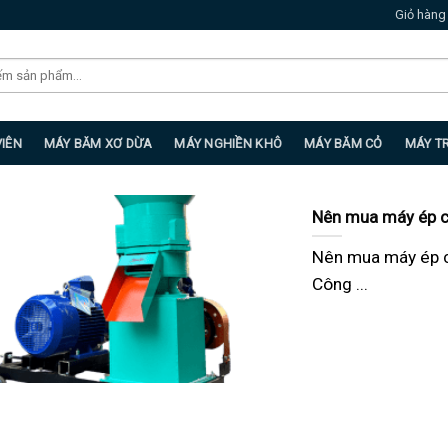
Giỏ hàng
VIÊN
MÁY BĂM XƠ DỪA
MÁY NGHIỀN KHÔ
MÁY BĂM CỎ
MÁY T
Nên mua máy ép c
Nên mua máy ép c
Công ...