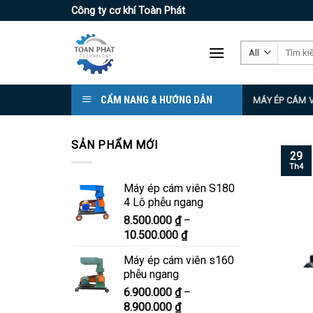
Skip
Công ty cơ khí Toàn Phát
to
content
Tìm
kiếm:
CẨM NANG & HƯỚNG DẪN
MÁY ÉP CÁM 
SẢN PHẨM MỚI
29
Th4
Máy ép cám viên S180
4 Lô phễu ngang
8.500.000
₫
–
Khoảng
10.500.000
₫
giá:
Máy ép cám viên s160
từ
phễu ngang
8.500.000 ₫
6.900.000
₫
–
đến
Khoảng
8.900.000
₫
10.500.000 ₫