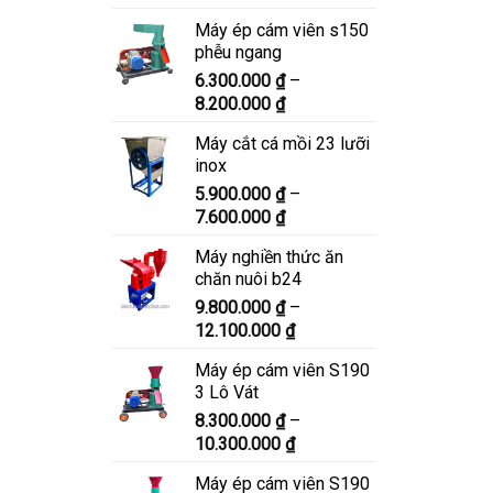
giá:
Máy ép cám viên s150
từ
phễu ngang
6.900.000 ₫
6.300.000
₫
–
đến
Khoảng
8.200.000
₫
8.900.000 ₫
giá:
Máy cắt cá mồi 23 lưỡi
từ
inox
6.300.000 ₫
5.900.000
₫
–
đến
Khoảng
7.600.000
₫
8.200.000 ₫
giá:
Máy nghiền thức ăn
từ
chăn nuôi b24
5.900.000 ₫
9.800.000
₫
–
đến
Khoảng
12.100.000
₫
7.600.000 ₫
giá:
Máy ép cám viên S190
từ
3 Lô Vát
9.800.000 ₫
8.300.000
₫
–
đến
Khoảng
10.300.000
₫
12.100.000 ₫
giá:
Máy ép cám viên S190
từ