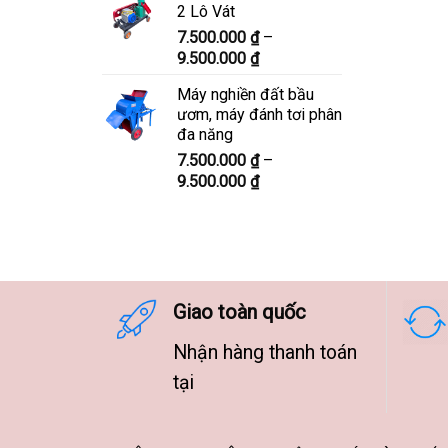
2 Lô Vát
8.300.000 ₫
7.500.000
₫
–
đến
Khoảng
9.500.000
₫
10.300.000 ₫
giá:
Máy nghiền đất bầu
từ
ươm, máy đánh tơi phân
7.500.000 ₫
đa năng
đến
7.500.000
₫
–
9.500.000 ₫
Khoảng
9.500.000
₫
giá:
từ
7.500.000 ₫
đến
9.500.000 ₫
Giao toàn quốc
Nhận hàng thanh toán
tại