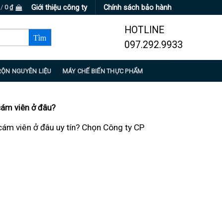
Giới thiệu công ty
Chính sách bảo hành
 /
0
₫
HOTLINE
097.292.9933
RỘN NGUYÊN LIỆU
MÁY CHẾ BIẾN THỰC PHẨM
ám viên ở đâu?
ám viên ở đâu uy tín? Chọn Công ty CP