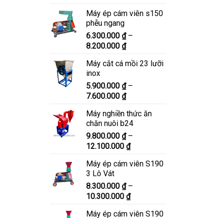
giá:
Máy ép cám viên s150
từ
phễu ngang
6.900.000 ₫
6.300.000
₫
–
đến
Khoảng
8.200.000
₫
8.900.000 ₫
giá:
Máy cắt cá mồi 23 lưỡi
từ
inox
6.300.000 ₫
5.900.000
₫
–
đến
Khoảng
7.600.000
₫
8.200.000 ₫
giá:
Máy nghiền thức ăn
từ
chăn nuôi b24
5.900.000 ₫
9.800.000
₫
–
đến
Khoảng
12.100.000
₫
7.600.000 ₫
giá:
Máy ép cám viên S190
từ
3 Lô Vát
9.800.000 ₫
8.300.000
₫
–
đến
Khoảng
10.300.000
₫
12.100.000 ₫
giá:
Máy ép cám viên S190
từ