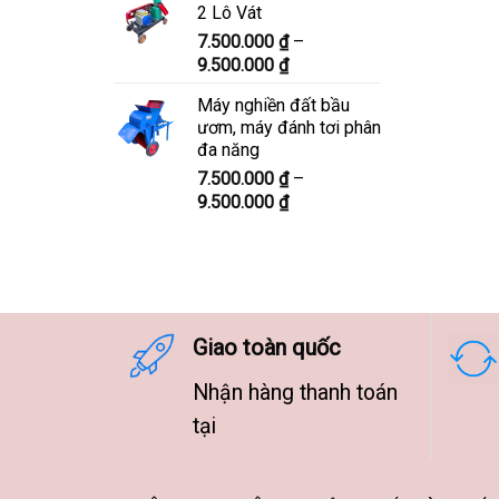
2 Lô Vát
8.300.000 ₫
7.500.000
₫
–
đến
Khoảng
9.500.000
₫
10.300.000 ₫
giá:
Máy nghiền đất bầu
từ
ươm, máy đánh tơi phân
7.500.000 ₫
đa năng
đến
7.500.000
₫
–
9.500.000 ₫
Khoảng
9.500.000
₫
giá:
từ
7.500.000 ₫
đến
9.500.000 ₫
Giao toàn quốc
Nhận hàng thanh toán
tại