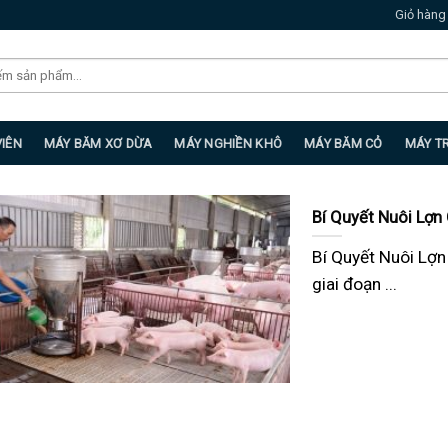
Giỏ hàng
VIÊN
MÁY BĂM XƠ DỪA
MÁY NGHIỀN KHÔ
MÁY BĂM CỎ
MÁY T
Bí Quyết Nuôi Lợn
Bí Quyết Nuôi Lợ
giai đoạn ...