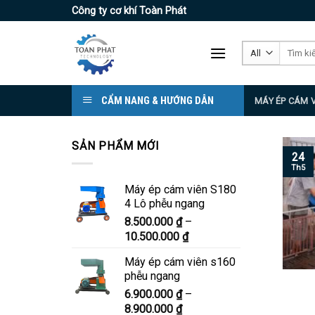
Skip
Công ty cơ khí Toàn Phát
to
content
Tìm
kiếm:
CẨM NANG & HƯỚNG DẪN
MÁY ÉP CÁM 
SẢN PHẨM MỚI
24
Th5
Máy ép cám viên S180
4 Lô phễu ngang
8.500.000
₫
–
Khoảng
10.500.000
₫
giá:
Máy ép cám viên s160
từ
phễu ngang
8.500.000 ₫
6.900.000
₫
–
đến
Khoảng
8.900.000
₫
10.500.000 ₫