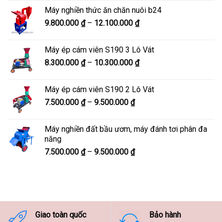
từ
Máy nghiền thức ăn chăn nuôi b24
5.900.000 ₫
Khoảng
9.800.000
₫
–
12.100.000
₫
đến
giá:
7.600.000 ₫
từ
Máy ép cám viên S190 3 Lô Vát
9.800.000 ₫
Khoảng
8.300.000
₫
–
10.300.000
₫
đến
giá:
12.100.000 ₫
từ
Máy ép cám viên S190 2 Lô Vát
8.300.000 ₫
Khoảng
7.500.000
₫
–
9.500.000
₫
đến
giá:
10.300.000 ₫
từ
Máy nghiền đất bầu ươm, máy đánh tơi phân đa
7.500.000 ₫
năng
đến
Khoảng
7.500.000
₫
–
9.500.000
₫
9.500.000 ₫
giá:
từ
7.500.000 ₫
đến
9.500.000 ₫
Giao toàn quốc
Bảo hành