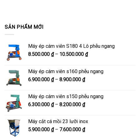
SẢN PHẨM MỚI
Máy ép cám viên S180 4 Lô phễu ngang
Khoảng
8.500.000
₫
–
10.500.000
₫
giá:
từ
Máy ép cám viên s160 phễu ngang
8.500.000 ₫
Khoảng
6.900.000
₫
–
8.900.000
₫
đến
giá:
10.500.000 ₫
từ
Máy ép cám viên s150 phễu ngang
6.900.000 ₫
Khoảng
6.300.000
₫
–
8.200.000
₫
đến
giá:
8.900.000 ₫
từ
Máy cắt cá mồi 23 lưỡi inox
6.300.000 ₫
Khoảng
5.900.000
₫
–
7.600.000
₫
đến
giá:
8.200.000 ₫