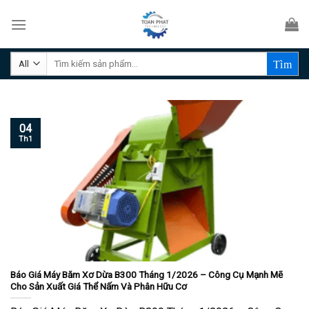
Skip
to
content
Tìm
kiếm:
04
Th1
Báo Giá Máy Băm Xơ Dừa B300 Tháng 1/2026 – Công Cụ Mạnh Mẽ
Cho Sản Xuất Giá Thể Nấm Và Phân Hữu Cơ