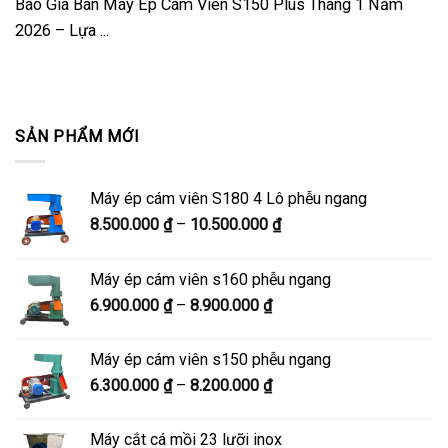
Báo Giá Bán Máy Ép Cám Viên S150 Plus Tháng 1 Năm
2026 – Lựa ...
SẢN PHẨM MỚI
Máy ép cám viên S180 4 Lô phễu ngang
Khoảng
8.500.000
₫
–
10.500.000
₫
giá:
từ
Máy ép cám viên s160 phễu ngang
8.500.000 ₫
Khoảng
6.900.000
₫
–
8.900.000
₫
đến
giá:
10.500.000 ₫
từ
Máy ép cám viên s150 phễu ngang
6.900.000 ₫
Khoảng
6.300.000
₫
–
8.200.000
₫
đến
giá:
8.900.000 ₫
từ
Máy cắt cá mồi 23 lưỡi inox
6.300.000 ₫