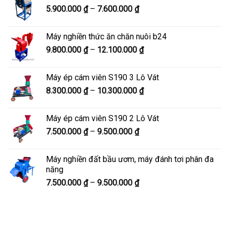
Khoảng
5.900.000
₫
–
7.600.000
₫
đến
giá:
8.200.000 ₫
từ
Máy nghiền thức ăn chăn nuôi b24
5.900.000 ₫
Khoảng
9.800.000
₫
–
12.100.000
₫
đến
giá:
7.600.000 ₫
từ
Máy ép cám viên S190 3 Lô Vát
9.800.000 ₫
Khoảng
8.300.000
₫
–
10.300.000
₫
đến
giá:
12.100.000 ₫
từ
Máy ép cám viên S190 2 Lô Vát
8.300.000 ₫
Khoảng
7.500.000
₫
–
9.500.000
₫
đến
giá:
10.300.000 ₫
từ
Máy nghiền đất bầu ươm, máy đánh tơi phân đa
7.500.000 ₫
năng
đến
Khoảng
7.500.000
₫
–
9.500.000
₫
9.500.000 ₫
giá:
từ
7.500.000 ₫
đến