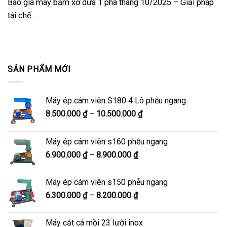
Báo giá máy băm xơ dừa 1 pha tháng 10/2025 – Giải pháp
tái chế ...
SẢN PHẨM MỚI
Máy ép cám viên S180 4 Lô phễu ngang
Khoảng
8.500.000
₫
–
10.500.000
₫
giá:
từ
Máy ép cám viên s160 phễu ngang
8.500.000 ₫
Khoảng
6.900.000
₫
–
8.900.000
₫
đến
giá:
10.500.000 ₫
từ
Máy ép cám viên s150 phễu ngang
6.900.000 ₫
Khoảng
6.300.000
₫
–
8.200.000
₫
đến
giá:
8.900.000 ₫
từ
Máy cắt cá mồi 23 lưỡi inox
6.300.000 ₫