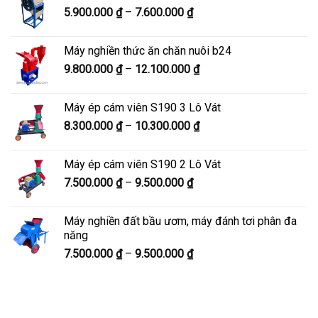
Khoảng
5.900.000
₫
–
7.600.000
₫
đến
giá:
8.200.000 ₫
từ
Máy nghiền thức ăn chăn nuôi b24
5.900.000 ₫
Khoảng
9.800.000
₫
–
12.100.000
₫
đến
giá:
7.600.000 ₫
từ
Máy ép cám viên S190 3 Lô Vát
9.800.000 ₫
Khoảng
8.300.000
₫
–
10.300.000
₫
đến
giá:
12.100.000 ₫
từ
Máy ép cám viên S190 2 Lô Vát
8.300.000 ₫
Khoảng
7.500.000
₫
–
9.500.000
₫
đến
giá:
10.300.000 ₫
từ
Máy nghiền đất bầu ươm, máy đánh tơi phân đa
7.500.000 ₫
năng
đến
Khoảng
7.500.000
₫
–
9.500.000
₫
9.500.000 ₫
giá:
từ
7.500.000 ₫
đến