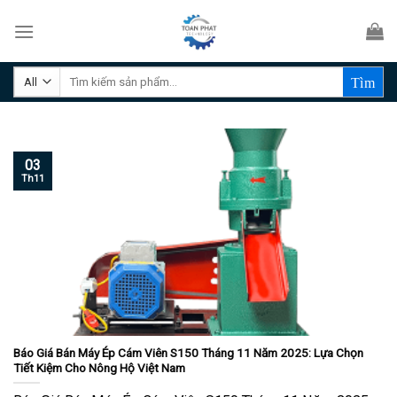
Skip
to
content
Tìm
kiếm:
03
Th11
Báo Giá Bán Máy Ép Cám Viên S150 Tháng 11 Năm 2025: Lựa Chọn
Tiết Kiệm Cho Nông Hộ Việt Nam