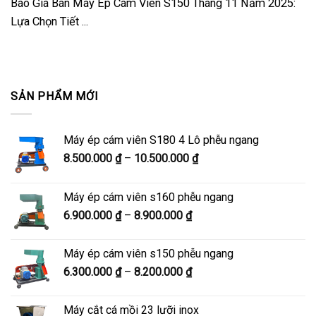
Báo Giá Bán Máy Ép Cám Viên S150 Tháng 11 Năm 2025:
Lựa Chọn Tiết ...
SẢN PHẨM MỚI
Máy ép cám viên S180 4 Lô phễu ngang
Khoảng
8.500.000
₫
–
10.500.000
₫
giá:
từ
Máy ép cám viên s160 phễu ngang
8.500.000 ₫
Khoảng
6.900.000
₫
–
8.900.000
₫
đến
giá:
10.500.000 ₫
từ
Máy ép cám viên s150 phễu ngang
6.900.000 ₫
Khoảng
6.300.000
₫
–
8.200.000
₫
đến
giá:
8.900.000 ₫
từ
Máy cắt cá mồi 23 lưỡi inox
6.300.000 ₫