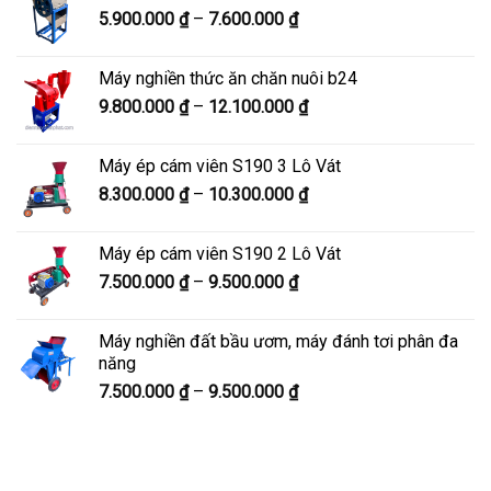
Khoảng
5.900.000
₫
–
7.600.000
₫
đến
giá:
8.200.000 ₫
từ
Máy nghiền thức ăn chăn nuôi b24
5.900.000 ₫
Khoảng
9.800.000
₫
–
12.100.000
₫
đến
giá:
7.600.000 ₫
từ
Máy ép cám viên S190 3 Lô Vát
9.800.000 ₫
Khoảng
8.300.000
₫
–
10.300.000
₫
đến
giá:
12.100.000 ₫
từ
Máy ép cám viên S190 2 Lô Vát
8.300.000 ₫
Khoảng
7.500.000
₫
–
9.500.000
₫
đến
giá:
10.300.000 ₫
từ
Máy nghiền đất bầu ươm, máy đánh tơi phân đa
7.500.000 ₫
năng
đến
Khoảng
7.500.000
₫
–
9.500.000
₫
9.500.000 ₫
giá:
từ
7.500.000 ₫
đến