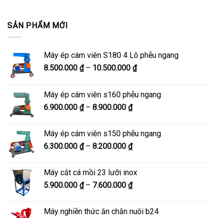
SẢN PHẨM MỚI
Máy ép cám viên S180 4 Lô phễu ngang
Khoảng
8.500.000
₫
–
10.500.000
₫
giá:
từ
Máy ép cám viên s160 phễu ngang
8.500.000 ₫
Khoảng
6.900.000
₫
–
8.900.000
₫
đến
giá:
10.500.000 ₫
từ
Máy ép cám viên s150 phễu ngang
6.900.000 ₫
Khoảng
6.300.000
₫
–
8.200.000
₫
đến
giá:
8.900.000 ₫
từ
Máy cắt cá mồi 23 lưỡi inox
6.300.000 ₫
Khoảng
5.900.000
₫
–
7.600.000
₫
đến
giá:
8.200.000 ₫
từ
Máy nghiền thức ăn chăn nuôi b24
5.900.000 ₫