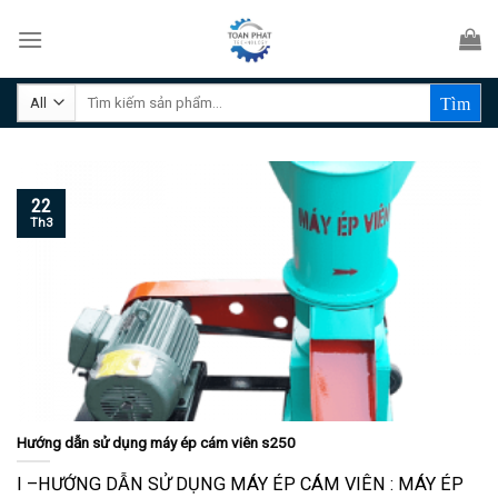
Skip
to
content
Tìm
kiếm:
22
Th3
Hướng dẫn sử dụng máy ép cám viên s250
I –HƯỚNG DẪN SỬ DỤNG MÁY ÉP CÁM VIÊN : MÁY ÉP