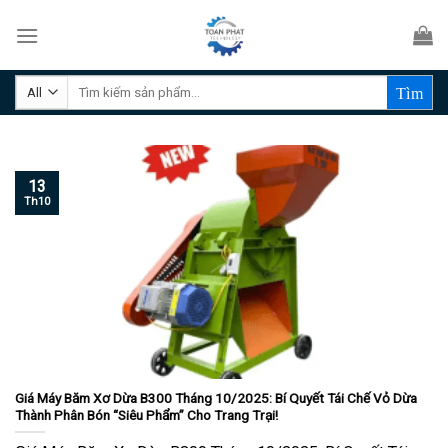
Skip
to
content
Tìm
kiếm:
13
Th10
Giá Máy Băm Xơ Dừa B300 Tháng 10/2025: Bí Quyết Tái Chế Vỏ Dừa
Thành Phân Bón “Siêu Phẩm” Cho Trang Trại!