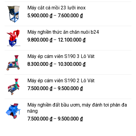
từ
Máy cắt cá mồi 23 lưỡi inox
6.300.000 ₫
Khoảng
5.900.000
₫
–
7.600.000
₫
đến
giá:
8.200.000 ₫
từ
Máy nghiền thức ăn chăn nuôi b24
5.900.000 ₫
Khoảng
9.800.000
₫
–
12.100.000
₫
đến
giá:
7.600.000 ₫
từ
Máy ép cám viên S190 3 Lô Vát
9.800.000 ₫
Khoảng
8.300.000
₫
–
10.300.000
₫
đến
giá:
12.100.000 ₫
từ
Máy ép cám viên S190 2 Lô Vát
8.300.000 ₫
Khoảng
7.500.000
₫
–
9.500.000
₫
đến
giá:
10.300.000 ₫
từ
Máy nghiền đất bầu ươm, máy đánh tơi phân đa
7.500.000 ₫
năng
đến
Khoảng
7.500.000
₫
–
9.500.000
₫
9.500.000 ₫
giá:
từ