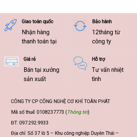
7.500.000 ₫
đến
9.500.000 ₫
Giao toàn quốc
Bảo hành
Nhận hàng
12tháng từ
thanh toán tại
công ty
Giá rẻ
Hỗ trợ
Bán tại xưởng
Tư vấn nhiệt
sản xuất
tình
CÔNG TY CP CÔNG NGHỆ CƠ KHÍ TOÀN PHÁT
Mã số thuế: 0108237773 (
Thông tin
)
ĐT: 097.292.9933
Địa chỉ: Số 37 lô 5 – Khu công nghiệp Duyên Thái –