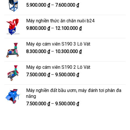
Khoảng
5.900.000
₫
–
7.600.000
₫
đến
giá:
8.200.000 ₫
từ
Máy nghiền thức ăn chăn nuôi b24
5.900.000 ₫
Khoảng
9.800.000
₫
–
12.100.000
₫
đến
giá:
7.600.000 ₫
từ
Máy ép cám viên S190 3 Lô Vát
9.800.000 ₫
Khoảng
8.300.000
₫
–
10.300.000
₫
đến
giá:
12.100.000 ₫
từ
Máy ép cám viên S190 2 Lô Vát
8.300.000 ₫
Khoảng
7.500.000
₫
–
9.500.000
₫
đến
giá:
10.300.000 ₫
từ
Máy nghiền đất bầu ươm, máy đánh tơi phân đa
7.500.000 ₫
năng
đến
Khoảng
7.500.000
₫
–
9.500.000
₫
9.500.000 ₫
giá:
từ
7.500.000 ₫
đến