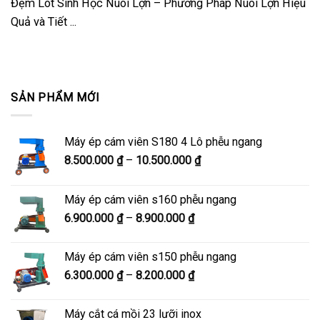
Đệm Lót Sinh Học Nuôi Lợn – Phương Pháp Nuôi Lợn Hiệu
Quả và Tiết ...
SẢN PHẨM MỚI
Máy ép cám viên S180 4 Lô phễu ngang
Khoảng
8.500.000
₫
–
10.500.000
₫
giá:
từ
Máy ép cám viên s160 phễu ngang
8.500.000 ₫
Khoảng
6.900.000
₫
–
8.900.000
₫
đến
giá:
10.500.000 ₫
từ
Máy ép cám viên s150 phễu ngang
6.900.000 ₫
Khoảng
6.300.000
₫
–
8.200.000
₫
đến
giá:
8.900.000 ₫
từ
Máy cắt cá mồi 23 lưỡi inox
6.300.000 ₫