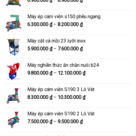
6.900.000
₫
–
8.900.000
₫
đến
giá:
10.500.000 ₫
từ
Máy ép cám viên s150 phễu ngang
6.900.000 ₫
Khoảng
6.300.000
₫
–
8.200.000
₫
đến
giá:
8.900.000 ₫
từ
Máy cắt cá mồi 23 lưỡi inox
6.300.000 ₫
Khoảng
5.900.000
₫
–
7.600.000
₫
đến
giá:
8.200.000 ₫
từ
Máy nghiền thức ăn chăn nuôi b24
5.900.000 ₫
Khoảng
9.800.000
₫
–
12.100.000
₫
đến
giá:
7.600.000 ₫
từ
Máy ép cám viên S190 3 Lô Vát
9.800.000 ₫
Khoảng
8.300.000
₫
–
10.300.000
₫
đến
giá:
12.100.000 ₫
từ
Máy ép cám viên S190 2 Lô Vát
8.300.000 ₫
Khoảng
7.500.000
₫
–
9.500.000
₫
đến
giá:
10.300.000 ₫
từ