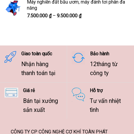
Máy nghiền đất bầu ươm, máy đánh tơi phân đa
7.500.000 ₫
năng
đến
Khoảng
7.500.000
₫
–
9.500.000
₫
9.500.000 ₫
giá:
từ
7.500.000 ₫
đến
9.500.000 ₫
Giao toàn quốc
Bảo hành
Nhận hàng
12tháng từ
thanh toán tại
công ty
Giá rẻ
Hỗ trợ
Bán tại xưởng
Tư vấn nhiệt
sản xuất
tình
CÔNG TY CP CÔNG NGHỆ CƠ KHÍ TOÀN PHÁT