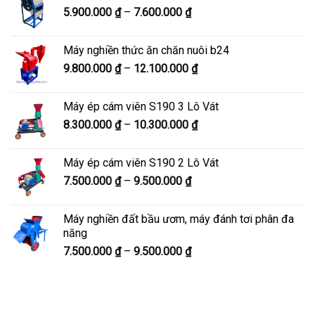
Khoảng
5.900.000
₫
–
7.600.000
₫
đến
giá:
8.200.000 ₫
từ
Máy nghiền thức ăn chăn nuôi b24
5.900.000 ₫
Khoảng
9.800.000
₫
–
12.100.000
₫
đến
giá:
7.600.000 ₫
từ
Máy ép cám viên S190 3 Lô Vát
9.800.000 ₫
Khoảng
8.300.000
₫
–
10.300.000
₫
đến
giá:
12.100.000 ₫
từ
Máy ép cám viên S190 2 Lô Vát
8.300.000 ₫
Khoảng
7.500.000
₫
–
9.500.000
₫
đến
giá:
10.300.000 ₫
từ
Máy nghiền đất bầu ươm, máy đánh tơi phân đa
7.500.000 ₫
năng
đến
Khoảng
7.500.000
₫
–
9.500.000
₫
9.500.000 ₫
giá:
từ
7.500.000 ₫
đến