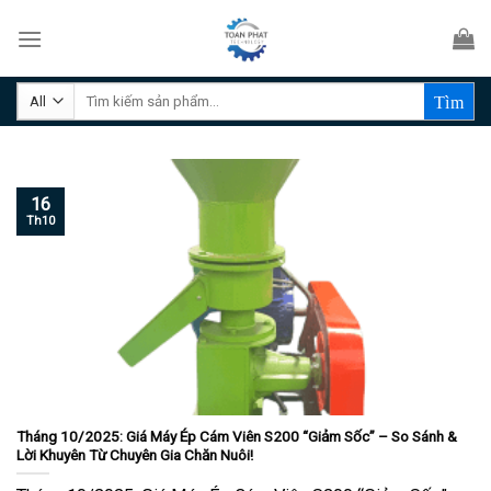
Skip
to
content
Tìm
kiếm:
16
Th10
Tháng 10/2025: Giá Máy Ép Cám Viên S200 “Giảm Sốc” – So Sánh &
Lời Khuyên Từ Chuyên Gia Chăn Nuôi!