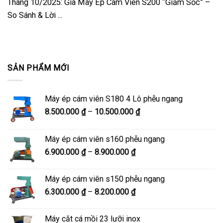
Tháng 10/2025: Giá Máy Ép Cám Viên S200 “Giảm Sốc” –
So Sánh & Lời ...
SẢN PHẨM MỚI
Máy ép cám viên S180 4 Lô phễu ngang
Khoảng
8.500.000
₫
–
10.500.000
₫
giá:
từ
Máy ép cám viên s160 phễu ngang
8.500.000 ₫
Khoảng
6.900.000
₫
–
8.900.000
₫
đến
giá:
10.500.000 ₫
từ
Máy ép cám viên s150 phễu ngang
6.900.000 ₫
Khoảng
6.300.000
₫
–
8.200.000
₫
đến
giá:
8.900.000 ₫
từ
Máy cắt cá mồi 23 lưỡi inox
6.300.000 ₫