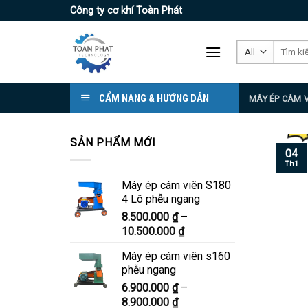
Skip
Công ty cơ khí Toàn Phát
to
content
Tìm
kiếm:
CẨM NANG & HƯỚNG DẪN
MÁY ÉP CÁM 
SẢN PHẨM MỚI
04
Th1
Máy ép cám viên S180
4 Lô phễu ngang
8.500.000
₫
–
Khoảng
10.500.000
₫
giá:
Máy ép cám viên s160
từ
phễu ngang
8.500.000 ₫
6.900.000
₫
–
đến
Khoảng
8.900.000
₫
10.500.000 ₫