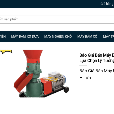
Giỏ hàng
VIÊN
MÁY BĂM XƠ DỪA
MÁY NGHIỀN KHÔ
MÁY BĂM CỎ
MÁY T
Báo Giá Bán Máy 
Lựa Chọn Lý Tưởn
Báo Giá Bán Máy 
– Lựa ...