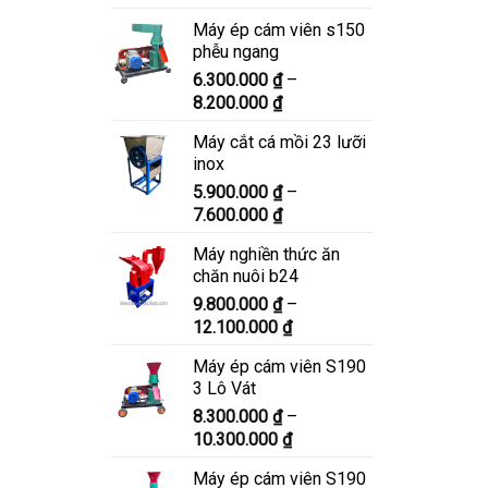
giá:
Máy ép cám viên s150
từ
phễu ngang
6.900.000 ₫
6.300.000
₫
–
đến
Khoảng
8.200.000
₫
8.900.000 ₫
giá:
Máy cắt cá mồi 23 lưỡi
từ
inox
6.300.000 ₫
5.900.000
₫
–
đến
Khoảng
7.600.000
₫
8.200.000 ₫
giá:
Máy nghiền thức ăn
từ
chăn nuôi b24
5.900.000 ₫
9.800.000
₫
–
đến
Khoảng
12.100.000
₫
7.600.000 ₫
giá:
Máy ép cám viên S190
từ
3 Lô Vát
9.800.000 ₫
8.300.000
₫
–
đến
Khoảng
10.300.000
₫
12.100.000 ₫
giá:
Máy ép cám viên S190
từ