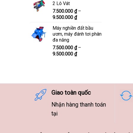
2 Lô Vát
8.300.000 ₫
7.500.000
₫
–
đến
Khoảng
9.500.000
₫
10.300.000 ₫
giá:
Máy nghiền đất bầu
từ
ươm, máy đánh tơi phân
7.500.000 ₫
đa năng
đến
7.500.000
₫
–
9.500.000 ₫
Khoảng
9.500.000
₫
giá:
từ
7.500.000 ₫
đến
9.500.000 ₫
Giao toàn quốc
Nhận hàng thanh toán
tại