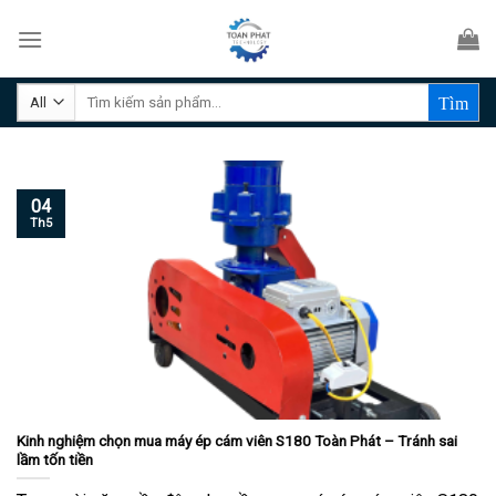
Skip
to
content
Tìm
kiếm:
04
Th5
Kinh nghiệm chọn mua máy ép cám viên S180 Toàn Phát – Tránh sai
lầm tốn tiền