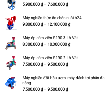
Khoảng
5.900.000
₫
–
7.600.000
₫
đến
giá:
8.200.000 ₫
từ
Máy nghiền thức ăn chăn nuôi b24
5.900.000 ₫
Khoảng
9.800.000
₫
–
12.100.000
₫
đến
giá:
7.600.000 ₫
từ
Máy ép cám viên S190 3 Lô Vát
9.800.000 ₫
Khoảng
8.300.000
₫
–
10.300.000
₫
đến
giá:
12.100.000 ₫
từ
Máy ép cám viên S190 2 Lô Vát
8.300.000 ₫
Khoảng
7.500.000
₫
–
9.500.000
₫
đến
giá:
10.300.000 ₫
từ
Máy nghiền đất bầu ươm, máy đánh tơi phân đa
7.500.000 ₫
năng
đến
Khoảng
7.500.000
₫
–
9.500.000
₫
9.500.000 ₫
giá:
từ
7.500.000 ₫
đến