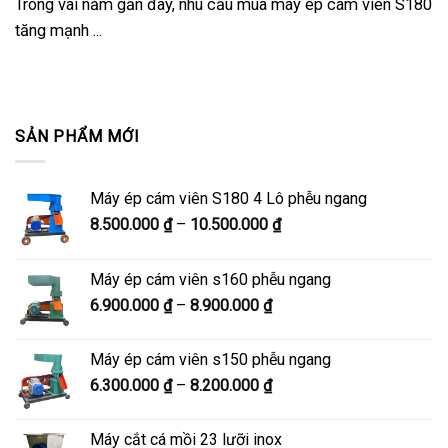
Trong vài năm gần đây, nhu cầu mua máy ép cám viên S180
tăng mạnh ...
SẢN PHẨM MỚI
Máy ép cám viên S180 4 Lô phễu ngang
Khoảng
8.500.000
₫
–
10.500.000
₫
giá:
từ
Máy ép cám viên s160 phễu ngang
8.500.000 ₫
Khoảng
6.900.000
₫
–
8.900.000
₫
đến
giá:
10.500.000 ₫
từ
Máy ép cám viên s150 phễu ngang
6.900.000 ₫
Khoảng
6.300.000
₫
–
8.200.000
₫
đến
giá:
8.900.000 ₫
từ
Máy cắt cá mồi 23 lưỡi inox
6.300.000 ₫