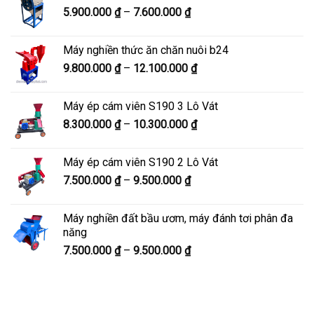
Khoảng
5.900.000
₫
–
7.600.000
₫
đến
giá:
8.200.000 ₫
từ
Máy nghiền thức ăn chăn nuôi b24
5.900.000 ₫
Khoảng
9.800.000
₫
–
12.100.000
₫
đến
giá:
7.600.000 ₫
từ
Máy ép cám viên S190 3 Lô Vát
9.800.000 ₫
Khoảng
8.300.000
₫
–
10.300.000
₫
đến
giá:
12.100.000 ₫
từ
Máy ép cám viên S190 2 Lô Vát
8.300.000 ₫
Khoảng
7.500.000
₫
–
9.500.000
₫
đến
giá:
10.300.000 ₫
từ
Máy nghiền đất bầu ươm, máy đánh tơi phân đa
7.500.000 ₫
năng
đến
Khoảng
7.500.000
₫
–
9.500.000
₫
9.500.000 ₫
giá:
từ
7.500.000 ₫
đến