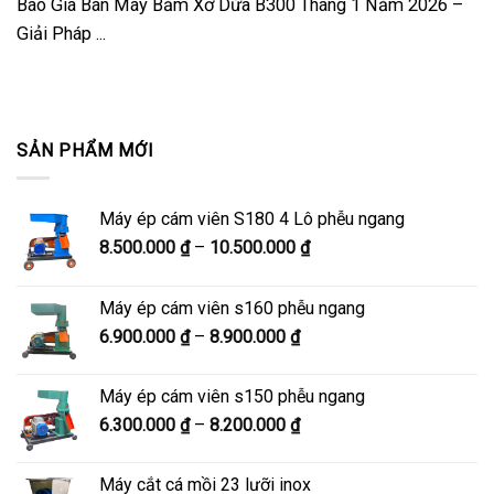
Báo Giá Bán Máy Băm Xơ Dừa B300 Tháng 1 Năm 2026 –
Giải Pháp ...
SẢN PHẨM MỚI
Máy ép cám viên S180 4 Lô phễu ngang
Khoảng
8.500.000
₫
–
10.500.000
₫
giá:
từ
Máy ép cám viên s160 phễu ngang
8.500.000 ₫
Khoảng
6.900.000
₫
–
8.900.000
₫
đến
giá:
10.500.000 ₫
từ
Máy ép cám viên s150 phễu ngang
6.900.000 ₫
Khoảng
6.300.000
₫
–
8.200.000
₫
đến
giá:
8.900.000 ₫
từ
Máy cắt cá mồi 23 lưỡi inox
6.300.000 ₫