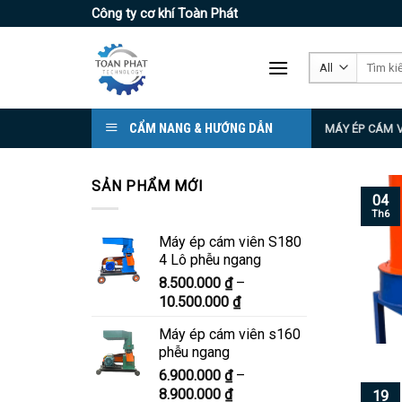
Skip
Công ty cơ khí Toàn Phát
to
content
Tìm
kiếm:
CẨM NANG & HƯỚNG DẪN
MÁY ÉP CÁM 
SẢN PHẨM MỚI
04
Th6
Máy ép cám viên S180
4 Lô phễu ngang
8.500.000
₫
–
Khoảng
10.500.000
₫
giá:
Máy ép cám viên s160
từ
phễu ngang
8.500.000 ₫
6.900.000
₫
–
đến
Khoảng
8.900.000
₫
10.500.000 ₫
19