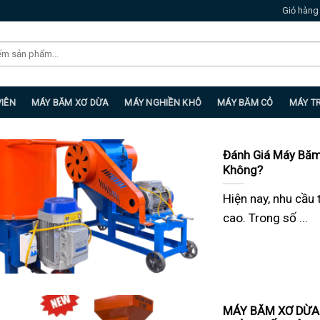
Giỏ hàng
VIÊN
MÁY BĂM XƠ DỪA
MÁY NGHIỀN KHÔ
MÁY BĂM CỎ
MÁY T
Đánh Giá Máy Băm
Không?
Hiện nay, nhu cầu
cao. Trong số ...
MÁY BĂM XƠ DỪA 