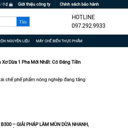
Giới thiệu công ty
Chính sách bảo hành
 /
0
₫
HOTLINE
097.292.9933
RỘN NGUYÊN LIỆU
MÁY CHẾ BIẾN THỰC PHẨM
 Xơ Dừa 1 Pha Mới Nhất: Có Đáng Tiền
 tái chế phế phẩm nông nghiệp đang tăng
B300 – GIẢI PHÁP LÀM MÙN DỪA NHANH,