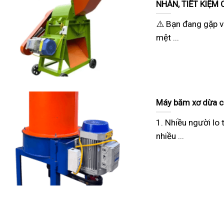
NHÀN, TIẾT KIỆM C
⚠️ Bạn đang gặp v
mệt ...
Máy băm xơ dừa có
1. Nhiều người lo 
nhiều ...