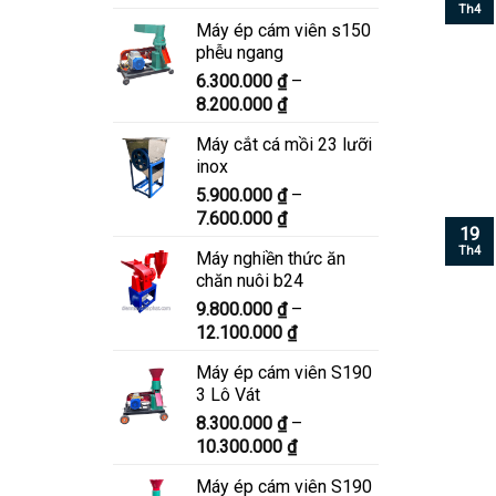
giá:
Th4
Máy ép cám viên s150
từ
phễu ngang
6.900.000 ₫
6.300.000
₫
–
đến
Khoảng
8.200.000
₫
8.900.000 ₫
giá:
Máy cắt cá mồi 23 lưỡi
từ
inox
6.300.000 ₫
5.900.000
₫
–
đến
Khoảng
7.600.000
₫
8.200.000 ₫
19
giá:
Th4
Máy nghiền thức ăn
từ
chăn nuôi b24
5.900.000 ₫
9.800.000
₫
–
đến
Khoảng
12.100.000
₫
7.600.000 ₫
giá:
Máy ép cám viên S190
từ
3 Lô Vát
9.800.000 ₫
8.300.000
₫
–
đến
Khoảng
10.300.000
₫
12.100.000 ₫
giá:
Máy ép cám viên S190
từ