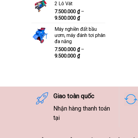
2 Lô Vát
8.300.000 ₫
7.500.000
₫
–
đến
Khoảng
9.500.000
₫
10.300.000 ₫
giá:
Máy nghiền đất bầu
từ
ươm, máy đánh tơi phân
7.500.000 ₫
đa năng
đến
7.500.000
₫
–
9.500.000 ₫
Khoảng
9.500.000
₫
giá:
từ
7.500.000 ₫
đến
9.500.000 ₫
Giao toàn quốc
Nhận hàng thanh toán
tại