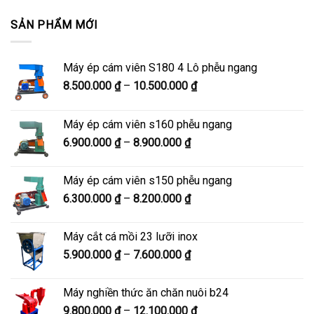
SẢN PHẨM MỚI
Máy ép cám viên S180 4 Lô phễu ngang
Khoảng
8.500.000
₫
–
10.500.000
₫
giá:
từ
Máy ép cám viên s160 phễu ngang
8.500.000 ₫
Khoảng
6.900.000
₫
–
8.900.000
₫
đến
giá:
10.500.000 ₫
từ
Máy ép cám viên s150 phễu ngang
6.900.000 ₫
Khoảng
6.300.000
₫
–
8.200.000
₫
đến
giá:
8.900.000 ₫
từ
Máy cắt cá mồi 23 lưỡi inox
6.300.000 ₫
Khoảng
5.900.000
₫
–
7.600.000
₫
đến
giá:
8.200.000 ₫
từ
Máy nghiền thức ăn chăn nuôi b24
5.900.000 ₫
Khoảng
9.800.000
₫
–
12.100.000
₫
đến