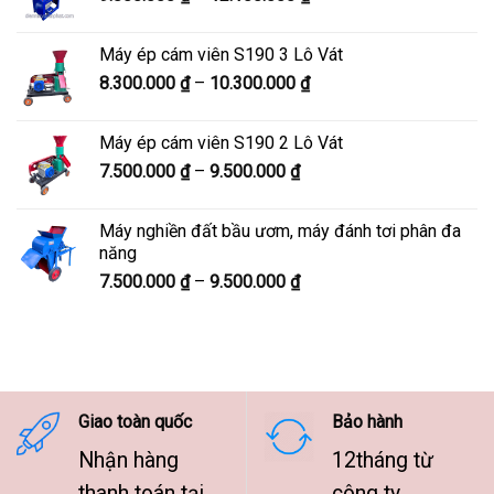
giá:
7.600.000 ₫
từ
Máy ép cám viên S190 3 Lô Vát
9.800.000 ₫
Khoảng
8.300.000
₫
–
10.300.000
₫
đến
giá:
12.100.000 ₫
từ
Máy ép cám viên S190 2 Lô Vát
8.300.000 ₫
Khoảng
7.500.000
₫
–
9.500.000
₫
đến
giá:
10.300.000 ₫
từ
Máy nghiền đất bầu ươm, máy đánh tơi phân đa
7.500.000 ₫
năng
đến
Khoảng
7.500.000
₫
–
9.500.000
₫
9.500.000 ₫
giá:
từ
7.500.000 ₫
đến
9.500.000 ₫
Giao toàn quốc
Bảo hành
Nhận hàng
12tháng từ
thanh toán tại
công ty