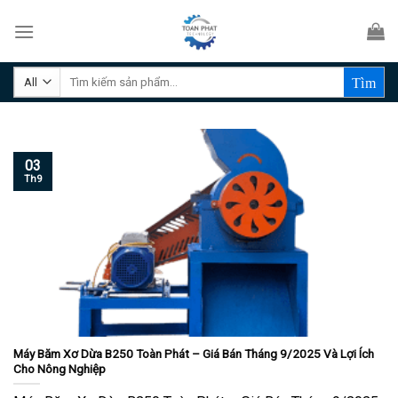
Skip
to
content
Tìm
kiếm:
03
Th9
Máy Băm Xơ Dừa B250 Toàn Phát – Giá Bán Tháng 9/2025 Và Lợi Ích
Cho Nông Nghiệp