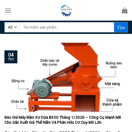
Skip
to
content
Tìm
kiếm:
04
Th1
Báo Giá Máy Băm Xơ Dừa B350 Tháng 1/2026 – Công Cụ Mạnh Mẽ
Cho Sản Xuất Giá Thể Nấm Và Phân Hữu Cơ Quy Mô Lớn