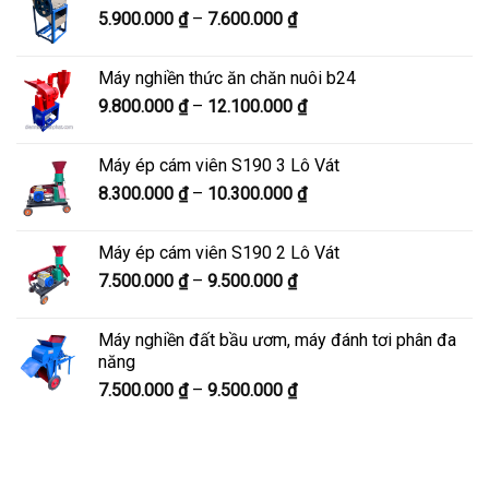
Khoảng
5.900.000
₫
–
7.600.000
₫
đến
giá:
8.200.000 ₫
từ
Máy nghiền thức ăn chăn nuôi b24
5.900.000 ₫
Khoảng
9.800.000
₫
–
12.100.000
₫
đến
giá:
7.600.000 ₫
từ
Máy ép cám viên S190 3 Lô Vát
9.800.000 ₫
Khoảng
8.300.000
₫
–
10.300.000
₫
đến
giá:
12.100.000 ₫
từ
Máy ép cám viên S190 2 Lô Vát
8.300.000 ₫
Khoảng
7.500.000
₫
–
9.500.000
₫
đến
giá:
10.300.000 ₫
từ
Máy nghiền đất bầu ươm, máy đánh tơi phân đa
7.500.000 ₫
năng
đến
Khoảng
7.500.000
₫
–
9.500.000
₫
9.500.000 ₫
giá:
từ
7.500.000 ₫
đến