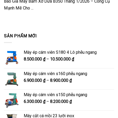
Báo Giá Máy Băm Xơ Dừa B350 Tháng 1/2026 – Công Cụ
Mạnh Mẽ Cho ...
SẢN PHẨM MỚI
Máy ép cám viên S180 4 Lô phễu ngang
Khoảng
8.500.000
₫
–
10.500.000
₫
giá:
từ
Máy ép cám viên s160 phễu ngang
8.500.000 ₫
Khoảng
6.900.000
₫
–
8.900.000
₫
đến
giá:
10.500.000 ₫
từ
Máy ép cám viên s150 phễu ngang
6.900.000 ₫
Khoảng
6.300.000
₫
–
8.200.000
₫
đến
giá:
8.900.000 ₫
từ
Máy cắt cá mồi 23 lưỡi inox
6.300.000 ₫