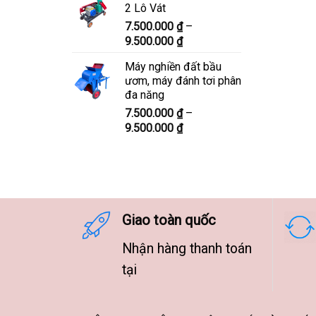
2 Lô Vát
8.300.000 ₫
7.500.000
₫
–
đến
Khoảng
9.500.000
₫
10.300.000 ₫
giá:
Máy nghiền đất bầu
từ
ươm, máy đánh tơi phân
7.500.000 ₫
đa năng
đến
7.500.000
₫
–
9.500.000 ₫
Khoảng
9.500.000
₫
giá:
từ
7.500.000 ₫
đến
9.500.000 ₫
Giao toàn quốc
Nhận hàng thanh toán
tại