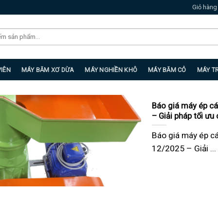
Giỏ hàng
VIÊN
MÁY BĂM XƠ DỪA
MÁY NGHIỀN KHÔ
MÁY BĂM CỎ
MÁY T
Báo giá máy ép cá
– Giải pháp tối ưu 
Báo giá máy ép c
12/2025 – Giải ...