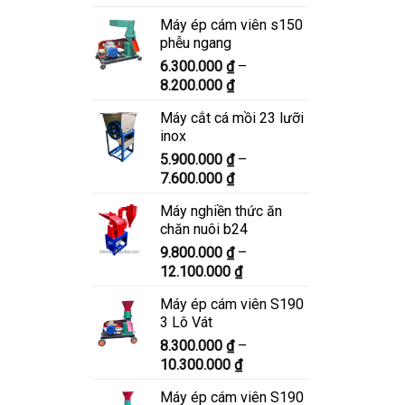
giá:
Máy ép cám viên s150
từ
phễu ngang
6.900.000 ₫
6.300.000
₫
–
đến
Khoảng
8.200.000
₫
8.900.000 ₫
giá:
Máy cắt cá mồi 23 lưỡi
từ
inox
6.300.000 ₫
5.900.000
₫
–
đến
Khoảng
7.600.000
₫
8.200.000 ₫
giá:
Máy nghiền thức ăn
từ
chăn nuôi b24
5.900.000 ₫
9.800.000
₫
–
đến
Khoảng
12.100.000
₫
7.600.000 ₫
giá:
Máy ép cám viên S190
từ
3 Lô Vát
9.800.000 ₫
8.300.000
₫
–
đến
Khoảng
10.300.000
₫
12.100.000 ₫
giá:
Máy ép cám viên S190
từ