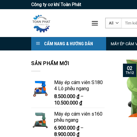
Skip
Công ty cơ khí Toàn Phát
to
content
Tìm
kiếm:
CẨM NANG & HƯỚNG DẪN
MÁY ÉP CÁM 
SẢN PHẨM MỚI
02
Th12
Máy ép cám viên S180
4 Lô phễu ngang
8.500.000
₫
–
Khoảng
10.500.000
₫
giá:
Máy ép cám viên s160
từ
phễu ngang
8.500.000 ₫
6.900.000
₫
–
đến
Khoảng
8.900.000
₫
10.500.000 ₫