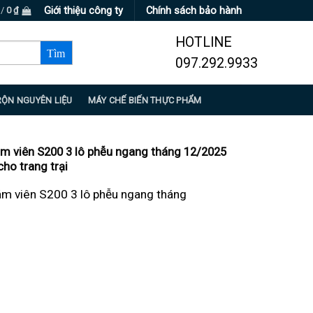
Giới thiệu công ty
Chính sách bảo hành
 /
0
₫
HOTLINE
097.292.9933
RỘN NGUYÊN LIỆU
MÁY CHẾ BIẾN THỰC PHẨM
m viên S200 3 lô phễu ngang tháng 12/2025
cho trang trại
ám viên S200 3 lô phễu ngang tháng