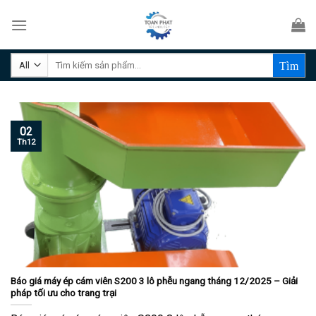
Skip
to
content
Tìm
kiếm:
02
Th12
Báo giá máy ép cám viên S200 3 lô phễu ngang tháng 12/2025 – Giải
pháp tối ưu cho trang trại