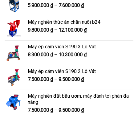
Khoảng
5.900.000
₫
–
7.600.000
₫
đến
giá:
8.200.000 ₫
từ
Máy nghiền thức ăn chăn nuôi b24
5.900.000 ₫
Khoảng
9.800.000
₫
–
12.100.000
₫
đến
giá:
7.600.000 ₫
từ
Máy ép cám viên S190 3 Lô Vát
9.800.000 ₫
Khoảng
8.300.000
₫
–
10.300.000
₫
đến
giá:
12.100.000 ₫
từ
Máy ép cám viên S190 2 Lô Vát
8.300.000 ₫
Khoảng
7.500.000
₫
–
9.500.000
₫
đến
giá:
10.300.000 ₫
từ
Máy nghiền đất bầu ươm, máy đánh tơi phân đa
7.500.000 ₫
năng
đến
Khoảng
7.500.000
₫
–
9.500.000
₫
9.500.000 ₫
giá:
từ
7.500.000 ₫
đến