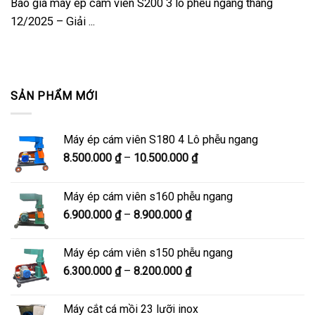
Báo giá máy ép cám viên S200 3 lô phễu ngang tháng
12/2025 – Giải ...
SẢN PHẨM MỚI
Máy ép cám viên S180 4 Lô phễu ngang
Khoảng
8.500.000
₫
–
10.500.000
₫
giá:
từ
Máy ép cám viên s160 phễu ngang
8.500.000 ₫
Khoảng
6.900.000
₫
–
8.900.000
₫
đến
giá:
10.500.000 ₫
từ
Máy ép cám viên s150 phễu ngang
6.900.000 ₫
Khoảng
6.300.000
₫
–
8.200.000
₫
đến
giá:
8.900.000 ₫
từ
Máy cắt cá mồi 23 lưỡi inox
6.300.000 ₫