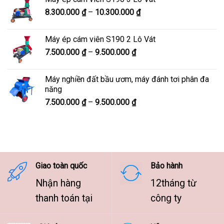
9.800.000 ₫
Khoảng
8.300.000
₫
–
10.300.000
₫
đến
giá:
12.100.000 ₫
từ
Máy ép cám viên S190 2 Lô Vát
8.300.000 ₫
Khoảng
7.500.000
₫
–
9.500.000
₫
đến
giá:
10.300.000 ₫
từ
Máy nghiền đất bầu ươm, máy đánh tơi phân đa
7.500.000 ₫
năng
đến
Khoảng
7.500.000
₫
–
9.500.000
₫
9.500.000 ₫
giá:
từ
7.500.000 ₫
đến
9.500.000 ₫
Giao toàn quốc
Bảo hành
Nhận hàng
12tháng từ
thanh toán tại
công ty