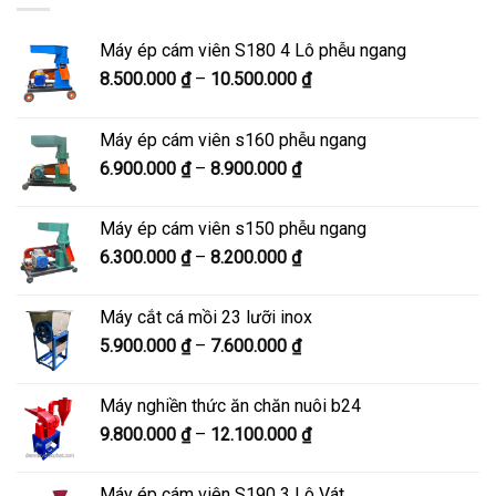
Máy ép cám viên S180 4 Lô phễu ngang
Khoảng
8.500.000
₫
–
10.500.000
₫
giá:
từ
Máy ép cám viên s160 phễu ngang
8.500.000 ₫
Khoảng
6.900.000
₫
–
8.900.000
₫
đến
giá:
10.500.000 ₫
từ
Máy ép cám viên s150 phễu ngang
6.900.000 ₫
Khoảng
6.300.000
₫
–
8.200.000
₫
đến
giá:
8.900.000 ₫
từ
Máy cắt cá mồi 23 lưỡi inox
6.300.000 ₫
Khoảng
5.900.000
₫
–
7.600.000
₫
đến
giá:
8.200.000 ₫
từ
Máy nghiền thức ăn chăn nuôi b24
5.900.000 ₫
Khoảng
9.800.000
₫
–
12.100.000
₫
đến
giá:
7.600.000 ₫
từ
Máy ép cám viên S190 3 Lô Vát