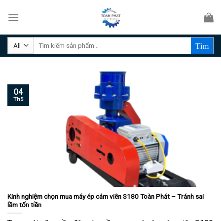
Skip
to
content
Tìm
kiếm:
04
Th5
Kinh nghiệm chọn mua máy ép cám viên S180 Toàn Phát – Tránh sai
lầm tốn tiền