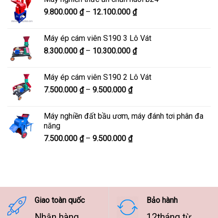
5.900.000 ₫
Khoảng
9.800.000
₫
–
12.100.000
₫
đến
giá:
7.600.000 ₫
từ
Máy ép cám viên S190 3 Lô Vát
9.800.000 ₫
Khoảng
8.300.000
₫
–
10.300.000
₫
đến
giá:
12.100.000 ₫
từ
Máy ép cám viên S190 2 Lô Vát
8.300.000 ₫
Khoảng
7.500.000
₫
–
9.500.000
₫
đến
giá:
10.300.000 ₫
từ
Máy nghiền đất bầu ươm, máy đánh tơi phân đa
7.500.000 ₫
năng
đến
Khoảng
7.500.000
₫
–
9.500.000
₫
9.500.000 ₫
giá:
từ
7.500.000 ₫
đến
9.500.000 ₫
Giao toàn quốc
Bảo hành
Nhận hàng
12tháng từ