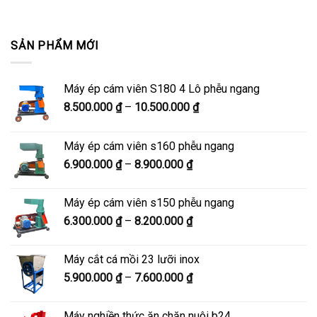
SẢN PHẨM MỚI
Máy ép cám viên S180 4 Lô phễu ngang
Khoảng
8.500.000
₫
–
10.500.000
₫
giá:
từ
Máy ép cám viên s160 phễu ngang
8.500.000 ₫
Khoảng
6.900.000
₫
–
8.900.000
₫
đến
giá:
10.500.000 ₫
từ
Máy ép cám viên s150 phễu ngang
6.900.000 ₫
Khoảng
6.300.000
₫
–
8.200.000
₫
đến
giá:
8.900.000 ₫
từ
Máy cắt cá mồi 23 lưỡi inox
6.300.000 ₫
Khoảng
5.900.000
₫
–
7.600.000
₫
đến
giá:
8.200.000 ₫
từ
Máy nghiền thức ăn chăn nuôi b24