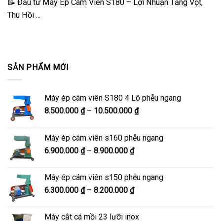
📝 Đầu tư Máy Ép Cám Viên S180 – Lợi Nhuận Tăng Vọt,
Thu Hồi ...
SẢN PHẨM MỚI
Máy ép cám viên S180 4 Lô phễu ngang
Khoảng
8.500.000
₫
–
10.500.000
₫
giá:
từ
Máy ép cám viên s160 phễu ngang
8.500.000 ₫
Khoảng
6.900.000
₫
–
8.900.000
₫
đến
giá:
10.500.000 ₫
từ
Máy ép cám viên s150 phễu ngang
6.900.000 ₫
Khoảng
6.300.000
₫
–
8.200.000
₫
đến
giá:
8.900.000 ₫
từ
Máy cắt cá mồi 23 lưỡi inox
6.300.000 ₫