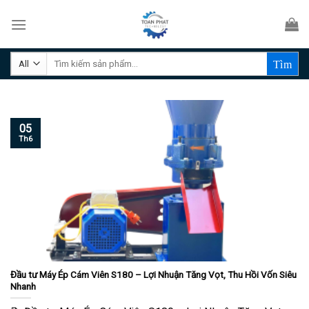
Skip
to
content
Tìm
kiếm:
05
Th6
Đầu tư Máy Ép Cám Viên S180 – Lợi Nhuận Tăng Vọt, Thu Hồi Vốn Siêu
Nhanh