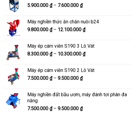
Khoảng
5.900.000
₫
–
7.600.000
₫
đến
giá:
8.200.000 ₫
từ
Máy nghiền thức ăn chăn nuôi b24
5.900.000 ₫
Khoảng
9.800.000
₫
–
12.100.000
₫
đến
giá:
7.600.000 ₫
từ
Máy ép cám viên S190 3 Lô Vát
9.800.000 ₫
Khoảng
8.300.000
₫
–
10.300.000
₫
đến
giá:
12.100.000 ₫
từ
Máy ép cám viên S190 2 Lô Vát
8.300.000 ₫
Khoảng
7.500.000
₫
–
9.500.000
₫
đến
giá:
10.300.000 ₫
từ
Máy nghiền đất bầu ươm, máy đánh tơi phân đa
7.500.000 ₫
năng
đến
Khoảng
7.500.000
₫
–
9.500.000
₫
9.500.000 ₫
giá:
từ
7.500.000 ₫
đến