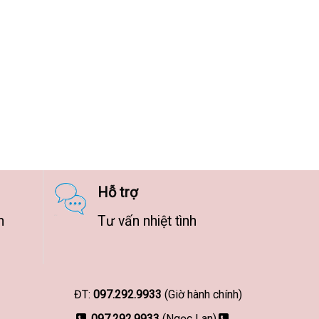
Hỗ trợ
n
Tư vấn nhiệt tình
ĐT:
097.292.9933
(Giờ hành chính)
097.292.9933
(Ngọc Lan)