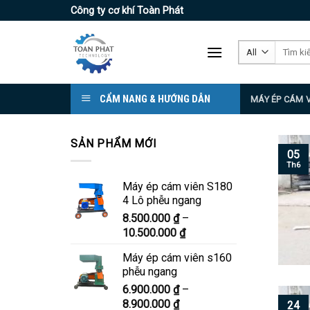
Skip
Công ty cơ khí Toàn Phát
to
content
Tìm
kiếm:
CẨM NANG & HƯỚNG DẪN
MÁY ÉP CÁM 
SẢN PHẨM MỚI
05
Th6
Máy ép cám viên S180
4 Lô phễu ngang
8.500.000
₫
–
Khoảng
10.500.000
₫
giá:
Máy ép cám viên s160
từ
phễu ngang
8.500.000 ₫
6.900.000
₫
–
đến
Khoảng
8.900.000
₫
10.500.000 ₫
24