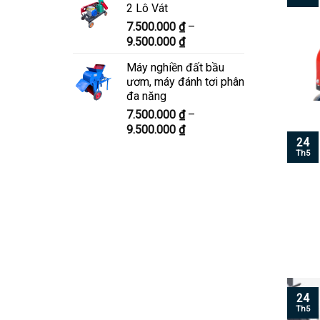
2 Lô Vát
8.300.000 ₫
7.500.000
₫
–
đến
Khoảng
9.500.000
₫
10.300.000 ₫
giá:
Máy nghiền đất bầu
từ
ươm, máy đánh tơi phân
7.500.000 ₫
đa năng
đến
7.500.000
₫
–
9.500.000 ₫
Khoảng
9.500.000
₫
24
giá:
Th5
từ
7.500.000 ₫
đến
9.500.000 ₫
24
Th5