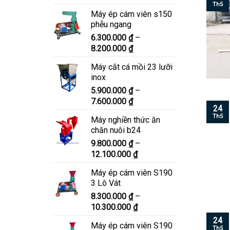
giá:
Th5
Máy ép cám viên s150
từ
phễu ngang
6.900.000 ₫
6.300.000
₫
–
đến
Khoảng
8.200.000
₫
8.900.000 ₫
giá:
Máy cắt cá mồi 23 lưỡi
từ
inox
6.300.000 ₫
5.900.000
₫
–
đến
Khoảng
7.600.000
₫
8.200.000 ₫
24
giá:
Th5
Máy nghiền thức ăn
từ
chăn nuôi b24
5.900.000 ₫
9.800.000
₫
–
đến
Khoảng
12.100.000
₫
7.600.000 ₫
giá:
Máy ép cám viên S190
từ
3 Lô Vát
9.800.000 ₫
8.300.000
₫
–
đến
Khoảng
10.300.000
₫
12.100.000 ₫
giá:
24
Máy ép cám viên S190
từ
Th5