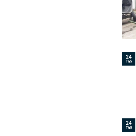
24
Th5
24
Th5