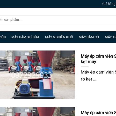
Giỏ hàng
VIÊN
MÁY BĂM XƠ DỪA
MÁY NGHIỀN KHÔ
MÁY BĂM CỎ
MÁY T
Máy ép cám viên S
kẹt máy
Máy ép cám viên 
ro kẹt ...
Máy ép cám viên S