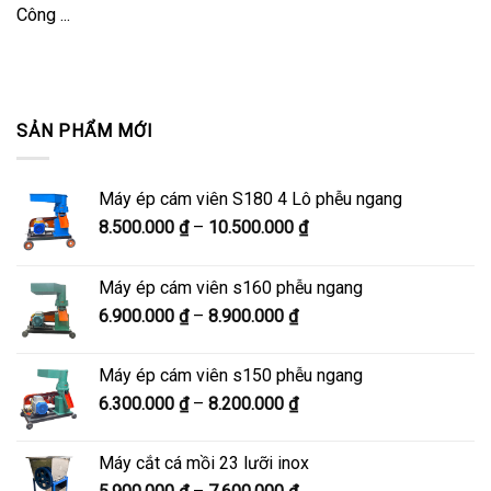
Công ...
SẢN PHẨM MỚI
Máy ép cám viên S180 4 Lô phễu ngang
Khoảng
8.500.000
₫
–
10.500.000
₫
giá:
từ
Máy ép cám viên s160 phễu ngang
8.500.000 ₫
Khoảng
6.900.000
₫
–
8.900.000
₫
đến
giá:
10.500.000 ₫
từ
Máy ép cám viên s150 phễu ngang
6.900.000 ₫
Khoảng
6.300.000
₫
–
8.200.000
₫
đến
giá:
8.900.000 ₫
từ
Máy cắt cá mồi 23 lưỡi inox
6.300.000 ₫
Khoảng