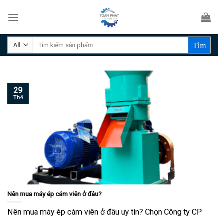
Skip
to
content
Tìm
kiếm:
29
Th4
Nên mua máy ép cám viên ở đâu?
Nên mua máy ép cám viên ở đâu uy tín? Chọn Công ty CP