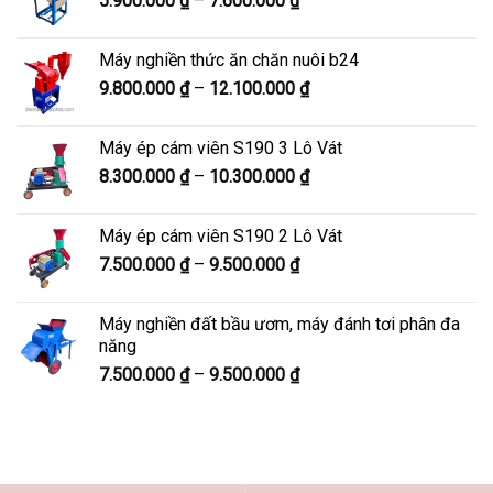
5.900.000
₫
–
7.600.000
₫
đến
giá:
8.200.000 ₫
từ
Máy nghiền thức ăn chăn nuôi b24
5.900.000 ₫
Khoảng
9.800.000
₫
–
12.100.000
₫
đến
giá:
7.600.000 ₫
từ
Máy ép cám viên S190 3 Lô Vát
9.800.000 ₫
Khoảng
8.300.000
₫
–
10.300.000
₫
đến
giá:
12.100.000 ₫
từ
Máy ép cám viên S190 2 Lô Vát
8.300.000 ₫
Khoảng
7.500.000
₫
–
9.500.000
₫
đến
giá:
10.300.000 ₫
từ
Máy nghiền đất bầu ươm, máy đánh tơi phân đa
7.500.000 ₫
năng
đến
Khoảng
7.500.000
₫
–
9.500.000
₫
9.500.000 ₫
giá:
từ
7.500.000 ₫
đến
9.500.000 ₫