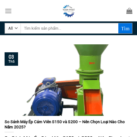
Skip
to
content
Tìm
kiếm:
03
Th5
So Sánh Máy Ép Cám Viên S150 và S200 – Nên Chọn Loại Nào Cho
Năm 2025?