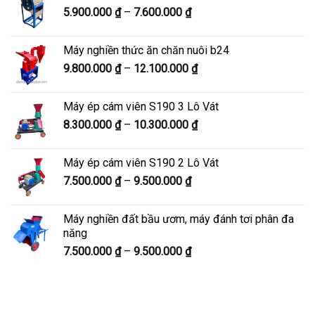
Khoảng
5.900.000
₫
–
7.600.000
₫
đến
giá:
8.200.000 ₫
từ
Máy nghiền thức ăn chăn nuôi b24
5.900.000 ₫
Khoảng
9.800.000
₫
–
12.100.000
₫
đến
giá:
7.600.000 ₫
từ
Máy ép cám viên S190 3 Lô Vát
9.800.000 ₫
Khoảng
8.300.000
₫
–
10.300.000
₫
đến
giá:
12.100.000 ₫
từ
Máy ép cám viên S190 2 Lô Vát
8.300.000 ₫
Khoảng
7.500.000
₫
–
9.500.000
₫
đến
giá:
10.300.000 ₫
từ
Máy nghiền đất bầu ươm, máy đánh tơi phân đa
7.500.000 ₫
năng
đến
Khoảng
7.500.000
₫
–
9.500.000
₫
9.500.000 ₫
giá:
từ
7.500.000 ₫
đến