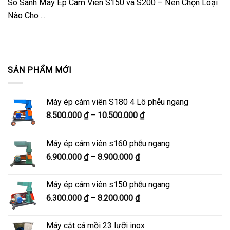
So Sánh Máy Ép Cám Viên S150 và S200 – Nên Chọn Loại
Nào Cho ...
SẢN PHẨM MỚI
Máy ép cám viên S180 4 Lô phễu ngang
Khoảng
8.500.000
₫
–
10.500.000
₫
giá:
từ
Máy ép cám viên s160 phễu ngang
8.500.000 ₫
Khoảng
6.900.000
₫
–
8.900.000
₫
đến
giá:
10.500.000 ₫
từ
Máy ép cám viên s150 phễu ngang
6.900.000 ₫
Khoảng
6.300.000
₫
–
8.200.000
₫
đến
giá:
8.900.000 ₫
từ
Máy cắt cá mồi 23 lưỡi inox
6.300.000 ₫