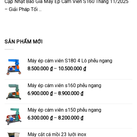
Cập Nhật Báo Giá Máy Ép Cám Viên S160 Tháng 11/2025
– Giải Pháp Tối ...
SẢN PHẨM MỚI
Máy ép cám viên S180 4 Lô phễu ngang
Khoảng
8.500.000
₫
–
10.500.000
₫
giá:
từ
Máy ép cám viên s160 phễu ngang
8.500.000 ₫
Khoảng
6.900.000
₫
–
8.900.000
₫
đến
giá:
10.500.000 ₫
từ
Máy ép cám viên s150 phễu ngang
6.900.000 ₫
Khoảng
6.300.000
₫
–
8.200.000
₫
đến
giá:
8.900.000 ₫
từ
Máy cắt cá mồi 23 lưỡi inox
6.300.000 ₫