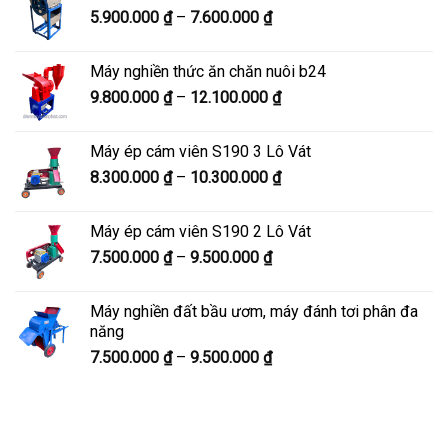
Khoảng
5.900.000
₫
–
7.600.000
₫
đến
giá:
8.200.000 ₫
từ
Máy nghiền thức ăn chăn nuôi b24
5.900.000 ₫
Khoảng
9.800.000
₫
–
12.100.000
₫
đến
giá:
7.600.000 ₫
từ
Máy ép cám viên S190 3 Lô Vát
9.800.000 ₫
Khoảng
8.300.000
₫
–
10.300.000
₫
đến
giá:
12.100.000 ₫
từ
Máy ép cám viên S190 2 Lô Vát
8.300.000 ₫
Khoảng
7.500.000
₫
–
9.500.000
₫
đến
giá:
10.300.000 ₫
từ
Máy nghiền đất bầu ươm, máy đánh tơi phân đa
7.500.000 ₫
năng
đến
Khoảng
7.500.000
₫
–
9.500.000
₫
9.500.000 ₫
giá:
từ
7.500.000 ₫
đến