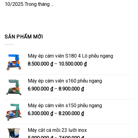
10/2025 Trong tháng ...
SẢN PHẨM MỚI
Máy ép cám viên S180 4 Lô phễu ngang
Khoảng
8.500.000
₫
–
10.500.000
₫
giá:
từ
Máy ép cám viên s160 phễu ngang
8.500.000 ₫
Khoảng
6.900.000
₫
–
8.900.000
₫
đến
giá:
10.500.000 ₫
từ
Máy ép cám viên s150 phễu ngang
6.900.000 ₫
Khoảng
6.300.000
₫
–
8.200.000
₫
đến
giá:
8.900.000 ₫
từ
Máy cắt cá mồi 23 lưỡi inox
6.300.000 ₫
Khoảng