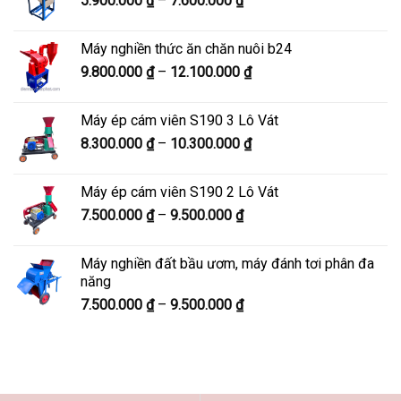
5.900.000
₫
–
7.600.000
₫
đến
giá:
8.200.000 ₫
từ
Máy nghiền thức ăn chăn nuôi b24
5.900.000 ₫
Khoảng
9.800.000
₫
–
12.100.000
₫
đến
giá:
7.600.000 ₫
từ
Máy ép cám viên S190 3 Lô Vát
9.800.000 ₫
Khoảng
8.300.000
₫
–
10.300.000
₫
đến
giá:
12.100.000 ₫
từ
Máy ép cám viên S190 2 Lô Vát
8.300.000 ₫
Khoảng
7.500.000
₫
–
9.500.000
₫
đến
giá:
10.300.000 ₫
từ
Máy nghiền đất bầu ươm, máy đánh tơi phân đa
7.500.000 ₫
năng
đến
Khoảng
7.500.000
₫
–
9.500.000
₫
9.500.000 ₫
giá:
từ
7.500.000 ₫
đến
9.500.000 ₫