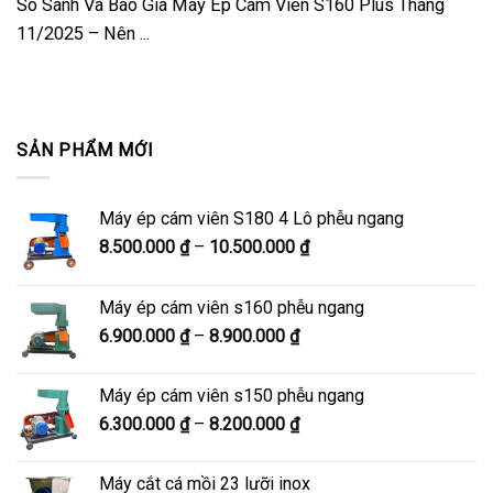
So Sánh Và Báo Giá Máy Ép Cám Viên S160 Plus Tháng
11/2025 – Nên ...
SẢN PHẨM MỚI
Máy ép cám viên S180 4 Lô phễu ngang
Khoảng
8.500.000
₫
–
10.500.000
₫
giá:
từ
Máy ép cám viên s160 phễu ngang
8.500.000 ₫
Khoảng
6.900.000
₫
–
8.900.000
₫
đến
giá:
10.500.000 ₫
từ
Máy ép cám viên s150 phễu ngang
6.900.000 ₫
Khoảng
6.300.000
₫
–
8.200.000
₫
đến
giá:
8.900.000 ₫
từ
Máy cắt cá mồi 23 lưỡi inox
6.300.000 ₫