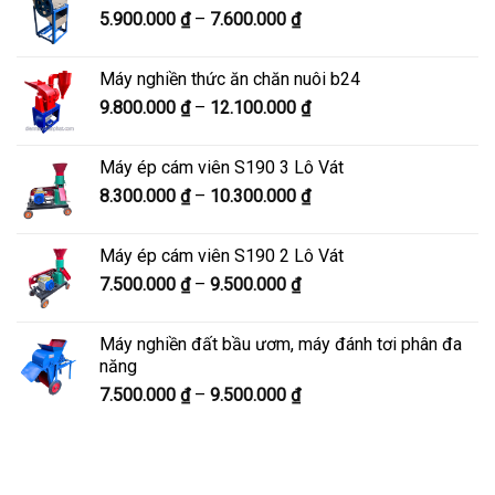
Khoảng
5.900.000
₫
–
7.600.000
₫
đến
giá:
8.200.000 ₫
từ
Máy nghiền thức ăn chăn nuôi b24
5.900.000 ₫
Khoảng
9.800.000
₫
–
12.100.000
₫
đến
giá:
7.600.000 ₫
từ
Máy ép cám viên S190 3 Lô Vát
9.800.000 ₫
Khoảng
8.300.000
₫
–
10.300.000
₫
đến
giá:
12.100.000 ₫
từ
Máy ép cám viên S190 2 Lô Vát
8.300.000 ₫
Khoảng
7.500.000
₫
–
9.500.000
₫
đến
giá:
10.300.000 ₫
từ
Máy nghiền đất bầu ươm, máy đánh tơi phân đa
7.500.000 ₫
năng
đến
Khoảng
7.500.000
₫
–
9.500.000
₫
9.500.000 ₫
giá:
từ
7.500.000 ₫
đến