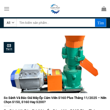
Skip
to
content
Tìm
kiếm:
03
Th11
So Sánh Và Báo Giá Máy Ép Cám Viên S160 Plus Tháng 11/2025 – Nên
Chọn S150, S160 Hay S200?