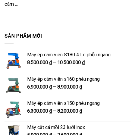
cám ...
SẢN PHẨM MỚI
Máy ép cám viên S180 4 Lô phễu ngang
Khoảng
8.500.000
₫
–
10.500.000
₫
giá:
từ
Máy ép cám viên s160 phễu ngang
8.500.000 ₫
Khoảng
6.900.000
₫
–
8.900.000
₫
đến
giá:
10.500.000 ₫
từ
Máy ép cám viên s150 phễu ngang
6.900.000 ₫
Khoảng
6.300.000
₫
–
8.200.000
₫
đến
giá:
8.900.000 ₫
từ
Máy cắt cá mồi 23 lưỡi inox
6.300.000 ₫
Khoảng