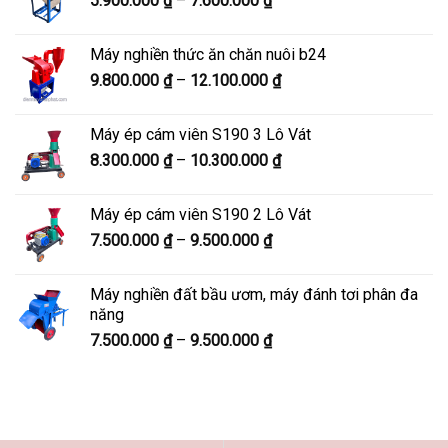
5.900.000
₫
–
7.600.000
₫
đến
giá:
8.200.000 ₫
từ
Máy nghiền thức ăn chăn nuôi b24
5.900.000 ₫
Khoảng
9.800.000
₫
–
12.100.000
₫
đến
giá:
7.600.000 ₫
từ
Máy ép cám viên S190 3 Lô Vát
9.800.000 ₫
Khoảng
8.300.000
₫
–
10.300.000
₫
đến
giá:
12.100.000 ₫
từ
Máy ép cám viên S190 2 Lô Vát
8.300.000 ₫
Khoảng
7.500.000
₫
–
9.500.000
₫
đến
giá:
10.300.000 ₫
từ
Máy nghiền đất bầu ươm, máy đánh tơi phân đa
7.500.000 ₫
năng
đến
Khoảng
7.500.000
₫
–
9.500.000
₫
9.500.000 ₫
giá:
từ
7.500.000 ₫
đến
9.500.000 ₫