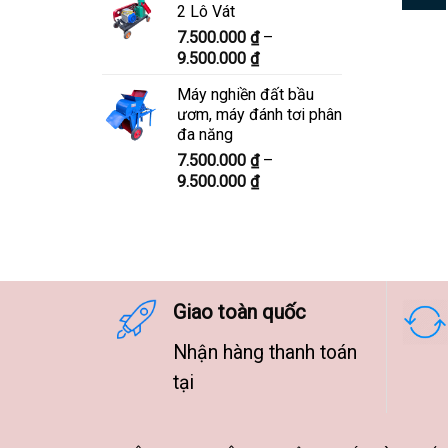
2 Lô Vát
8.300.000 ₫
7.500.000
₫
–
đến
Khoảng
9.500.000
₫
10.300.000 ₫
giá:
Máy nghiền đất bầu
từ
ươm, máy đánh tơi phân
7.500.000 ₫
đa năng
đến
7.500.000
₫
–
9.500.000 ₫
Khoảng
9.500.000
₫
giá:
từ
7.500.000 ₫
đến
9.500.000 ₫
Giao toàn quốc
Nhận hàng thanh toán
tại