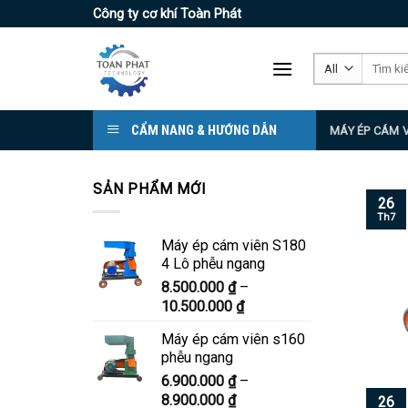
Skip
Công ty cơ khí Toàn Phát
to
content
Tìm
kiếm:
CẨM NANG & HƯỚNG DẪN
MÁY ÉP CÁM 
SẢN PHẨM MỚI
26
Th7
Máy ép cám viên S180
4 Lô phễu ngang
8.500.000
₫
–
Khoảng
10.500.000
₫
giá:
Máy ép cám viên s160
từ
phễu ngang
8.500.000 ₫
6.900.000
₫
–
đến
Khoảng
8.900.000
₫
10.500.000 ₫
26