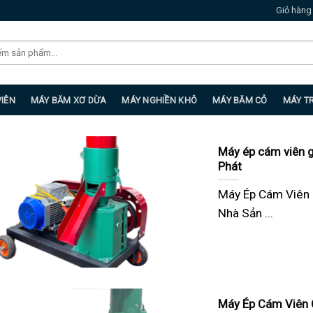
Giỏ hàng
VIÊN
MÁY BĂM XƠ DỪA
MÁY NGHIỀN KHÔ
MÁY BĂM CỎ
MÁY T
Máy ép cám viên g
Phát
Máy Ép Cám Viên 
Nhà Sản ...
Máy Ép Cám Viên C