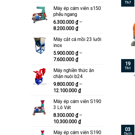
giá:
Th7
Máy ép cám viên s150
từ
phễu ngang
6.900.000 ₫
6.300.000
₫
–
đến
Khoảng
8.200.000
₫
8.900.000 ₫
giá:
Máy cắt cá mồi 23 lưỡi
từ
inox
6.300.000 ₫
5.900.000
₫
–
đến
Khoảng
7.600.000
₫
8.200.000 ₫
19
giá:
Th1
Máy nghiền thức ăn
từ
chăn nuôi b24
5.900.000 ₫
9.800.000
₫
–
đến
Khoảng
12.100.000
₫
7.600.000 ₫
giá:
Máy ép cám viên S190
từ
3 Lô Vát
9.800.000 ₫
8.300.000
₫
–
đến
Khoảng
10.300.000
₫
12.100.000 ₫
giá:
03
Máy ép cám viên S190
từ
Th11