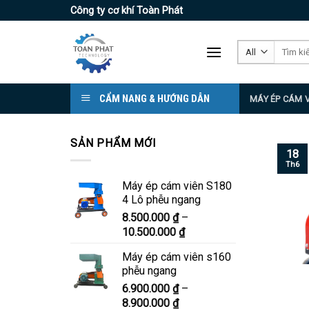
Skip
Công ty cơ khí Toàn Phát
to
content
Tìm
kiếm:
CẨM NANG & HƯỚNG DẪN
MÁY ÉP CÁM 
SẢN PHẨM MỚI
18
Th6
Máy ép cám viên S180
4 Lô phễu ngang
8.500.000
₫
–
Khoảng
10.500.000
₫
giá:
Máy ép cám viên s160
từ
phễu ngang
8.500.000 ₫
6.900.000
₫
–
đến
Khoảng
8.900.000
₫
10.500.000 ₫