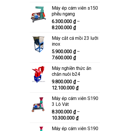
giá:
Máy ép cám viên s150
từ
phễu ngang
6.900.000 ₫
6.300.000
₫
–
đến
Khoảng
8.200.000
₫
8.900.000 ₫
giá:
Máy cắt cá mồi 23 lưỡi
từ
inox
6.300.000 ₫
5.900.000
₫
–
đến
Khoảng
7.600.000
₫
8.200.000 ₫
giá:
Máy nghiền thức ăn
từ
chăn nuôi b24
5.900.000 ₫
9.800.000
₫
–
đến
Khoảng
12.100.000
₫
7.600.000 ₫
giá:
Máy ép cám viên S190
từ
3 Lô Vát
9.800.000 ₫
8.300.000
₫
–
đến
Khoảng
10.300.000
₫
12.100.000 ₫
giá:
Máy ép cám viên S190
từ