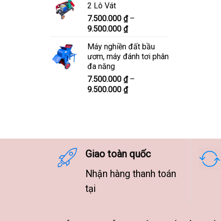
2 Lô Vát
8.300.000 ₫
7.500.000
₫
–
đến
Khoảng
9.500.000
₫
10.300.000 ₫
giá:
Máy nghiền đất bầu
từ
ươm, máy đánh tơi phân
7.500.000 ₫
đa năng
đến
7.500.000
₫
–
9.500.000 ₫
Khoảng
9.500.000
₫
giá:
từ
7.500.000 ₫
đến
9.500.000 ₫
Giao toàn quốc
Nhận hàng thanh toán
tại