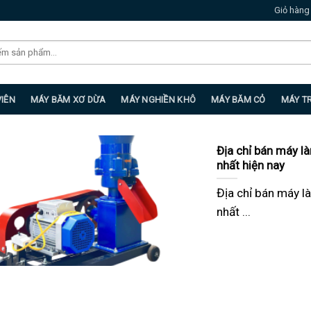
Giỏ hàng
VIÊN
MÁY BĂM XƠ DỪA
MÁY NGHIỀN KHÔ
MÁY BĂM CỎ
MÁY T
Địa chỉ bán máy là
nhất hiện nay
Địa chỉ bán máy là
nhất ...