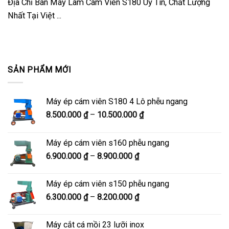
Địa Chỉ Bán Máy Làm Cám Viên S180 Uy Tín, Chất Lượng
Nhất Tại Việt ...
SẢN PHẨM MỚI
Máy ép cám viên S180 4 Lô phễu ngang
Khoảng
8.500.000
₫
–
10.500.000
₫
giá:
từ
Máy ép cám viên s160 phễu ngang
8.500.000 ₫
Khoảng
6.900.000
₫
–
8.900.000
₫
đến
giá:
10.500.000 ₫
từ
Máy ép cám viên s150 phễu ngang
6.900.000 ₫
Khoảng
6.300.000
₫
–
8.200.000
₫
đến
giá:
8.900.000 ₫
từ
Máy cắt cá mồi 23 lưỡi inox
6.300.000 ₫