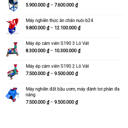
Khoảng
5.900.000
₫
–
7.600.000
₫
đến
giá:
8.200.000 ₫
từ
Máy nghiền thức ăn chăn nuôi b24
5.900.000 ₫
Khoảng
9.800.000
₫
–
12.100.000
₫
đến
giá:
7.600.000 ₫
từ
Máy ép cám viên S190 3 Lô Vát
9.800.000 ₫
Khoảng
8.300.000
₫
–
10.300.000
₫
đến
giá:
12.100.000 ₫
từ
Máy ép cám viên S190 2 Lô Vát
8.300.000 ₫
Khoảng
7.500.000
₫
–
9.500.000
₫
đến
giá:
10.300.000 ₫
từ
Máy nghiền đất bầu ươm, máy đánh tơi phân đa
7.500.000 ₫
năng
đến
Khoảng
7.500.000
₫
–
9.500.000
₫
9.500.000 ₫
giá:
từ
7.500.000 ₫
đến