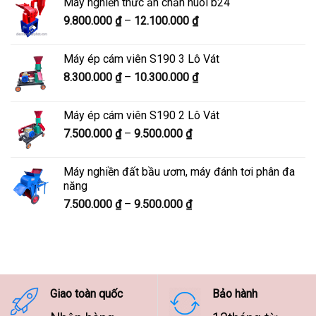
Máy nghiền thức ăn chăn nuôi b24
5.900.000 ₫
Khoảng
9.800.000
₫
–
12.100.000
₫
đến
giá:
7.600.000 ₫
từ
Máy ép cám viên S190 3 Lô Vát
9.800.000 ₫
Khoảng
8.300.000
₫
–
10.300.000
₫
đến
giá:
12.100.000 ₫
từ
Máy ép cám viên S190 2 Lô Vát
8.300.000 ₫
Khoảng
7.500.000
₫
–
9.500.000
₫
đến
giá:
10.300.000 ₫
từ
Máy nghiền đất bầu ươm, máy đánh tơi phân đa
7.500.000 ₫
năng
đến
Khoảng
7.500.000
₫
–
9.500.000
₫
9.500.000 ₫
giá:
từ
7.500.000 ₫
đến
9.500.000 ₫
Giao toàn quốc
Bảo hành