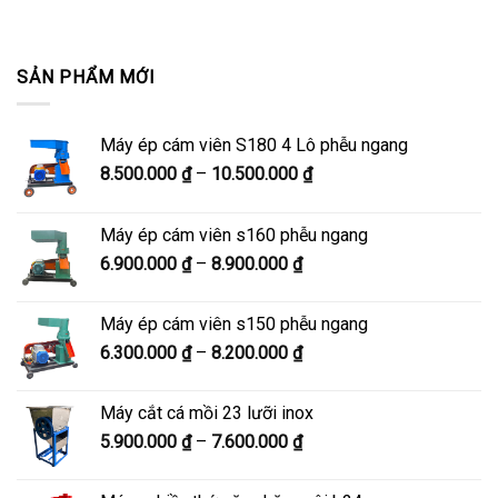
SẢN PHẨM MỚI
Máy ép cám viên S180 4 Lô phễu ngang
Khoảng
8.500.000
₫
–
10.500.000
₫
giá:
từ
Máy ép cám viên s160 phễu ngang
8.500.000 ₫
Khoảng
6.900.000
₫
–
8.900.000
₫
đến
giá:
10.500.000 ₫
từ
Máy ép cám viên s150 phễu ngang
6.900.000 ₫
Khoảng
6.300.000
₫
–
8.200.000
₫
đến
giá:
8.900.000 ₫
từ
Máy cắt cá mồi 23 lưỡi inox
6.300.000 ₫
Khoảng
5.900.000
₫
–
7.600.000
₫
đến
giá:
8.200.000 ₫
từ