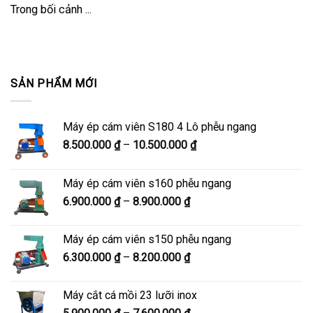
Trong bối cảnh ...
SẢN PHẨM MỚI
Máy ép cám viên S180 4 Lô phễu ngang
Khoảng
8.500.000
₫
–
10.500.000
₫
giá:
từ
Máy ép cám viên s160 phễu ngang
8.500.000 ₫
Khoảng
6.900.000
₫
–
8.900.000
₫
đến
giá:
10.500.000 ₫
từ
Máy ép cám viên s150 phễu ngang
6.900.000 ₫
Khoảng
6.300.000
₫
–
8.200.000
₫
đến
giá:
8.900.000 ₫
từ
Máy cắt cá mồi 23 lưỡi inox
6.300.000 ₫
Khoảng