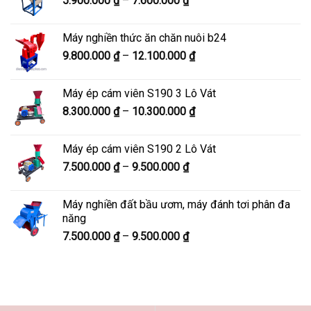
5.900.000
₫
–
7.600.000
₫
đến
giá:
8.200.000 ₫
từ
Máy nghiền thức ăn chăn nuôi b24
5.900.000 ₫
Khoảng
9.800.000
₫
–
12.100.000
₫
đến
giá:
7.600.000 ₫
từ
Máy ép cám viên S190 3 Lô Vát
9.800.000 ₫
Khoảng
8.300.000
₫
–
10.300.000
₫
đến
giá:
12.100.000 ₫
từ
Máy ép cám viên S190 2 Lô Vát
8.300.000 ₫
Khoảng
7.500.000
₫
–
9.500.000
₫
đến
giá:
10.300.000 ₫
từ
Máy nghiền đất bầu ươm, máy đánh tơi phân đa
7.500.000 ₫
năng
đến
Khoảng
7.500.000
₫
–
9.500.000
₫
9.500.000 ₫
giá:
từ
7.500.000 ₫
đến
9.500.000 ₫