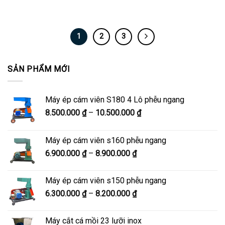
1
2
3
SẢN PHẨM MỚI
Máy ép cám viên S180 4 Lô phễu ngang
Khoảng
8.500.000
₫
–
10.500.000
₫
giá:
từ
Máy ép cám viên s160 phễu ngang
8.500.000 ₫
Khoảng
6.900.000
₫
–
8.900.000
₫
đến
giá:
10.500.000 ₫
từ
Máy ép cám viên s150 phễu ngang
6.900.000 ₫
Khoảng
6.300.000
₫
–
8.200.000
₫
đến
giá:
8.900.000 ₫
từ
Máy cắt cá mồi 23 lưỡi inox
6.300.000 ₫