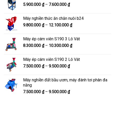
Khoảng
5.900.000
₫
–
7.600.000
₫
đến
giá:
8.200.000 ₫
từ
Máy nghiền thức ăn chăn nuôi b24
5.900.000 ₫
Khoảng
9.800.000
₫
–
12.100.000
₫
đến
giá:
7.600.000 ₫
từ
Máy ép cám viên S190 3 Lô Vát
9.800.000 ₫
Khoảng
8.300.000
₫
–
10.300.000
₫
đến
giá:
12.100.000 ₫
từ
Máy ép cám viên S190 2 Lô Vát
8.300.000 ₫
Khoảng
7.500.000
₫
–
9.500.000
₫
đến
giá:
10.300.000 ₫
từ
Máy nghiền đất bầu ươm, máy đánh tơi phân đa
7.500.000 ₫
năng
đến
Khoảng
7.500.000
₫
–
9.500.000
₫
9.500.000 ₫
giá:
từ
7.500.000 ₫
đến