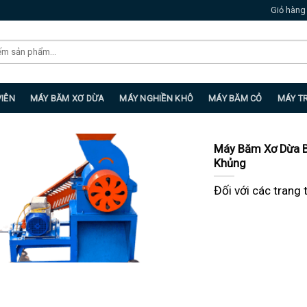
Giỏ hàng
VIÊN
MÁY BĂM XƠ DỪA
MÁY NGHIỀN KHÔ
MÁY BĂM CỎ
MÁY T
Máy Băm Xơ Dừa B
Khủng
Đối với các trang t