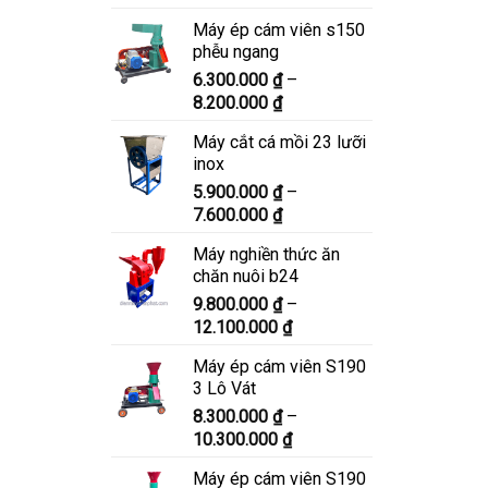
giá:
Máy ép cám viên s150
từ
phễu ngang
6.900.000 ₫
6.300.000
₫
–
đến
Khoảng
8.200.000
₫
8.900.000 ₫
giá:
Máy cắt cá mồi 23 lưỡi
từ
inox
6.300.000 ₫
5.900.000
₫
–
đến
Khoảng
7.600.000
₫
8.200.000 ₫
giá:
Máy nghiền thức ăn
từ
chăn nuôi b24
5.900.000 ₫
9.800.000
₫
–
đến
Khoảng
12.100.000
₫
7.600.000 ₫
giá:
Máy ép cám viên S190
từ
3 Lô Vát
9.800.000 ₫
8.300.000
₫
–
đến
Khoảng
10.300.000
₫
12.100.000 ₫
giá:
Máy ép cám viên S190
từ