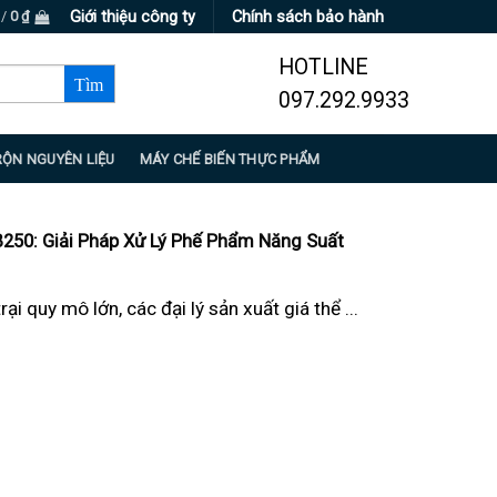
Giới thiệu công ty
Chính sách bảo hành
 /
0
₫
HOTLINE
097.292.9933
RỘN NGUYÊN LIỆU
MÁY CHẾ BIẾN THỰC PHẨM
250: Giải Pháp Xử Lý Phế Phẩm Năng Suất
rại quy mô lớn, các đại lý sản xuất giá thể ...