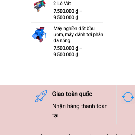
2 Lô Vát
8.300.000 ₫
7.500.000
₫
–
đến
Khoảng
9.500.000
₫
10.300.000 ₫
giá:
Máy nghiền đất bầu
từ
ươm, máy đánh tơi phân
7.500.000 ₫
đa năng
đến
7.500.000
₫
–
9.500.000 ₫
Khoảng
9.500.000
₫
giá:
từ
7.500.000 ₫
đến
9.500.000 ₫
Giao toàn quốc
Nhận hàng thanh toán
tại