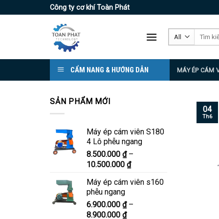
Skip
Công ty cơ khí Toàn Phát
to
content
Tìm
kiếm:
CẨM NANG & HƯỚNG DẪN
MÁY ÉP CÁM 
SẢN PHẨM MỚI
04
Th6
Máy ép cám viên S180
4 Lô phễu ngang
8.500.000
₫
–
Khoảng
10.500.000
₫
giá:
Máy ép cám viên s160
từ
phễu ngang
8.500.000 ₫
6.900.000
₫
–
đến
Khoảng
8.900.000
₫
10.500.000 ₫