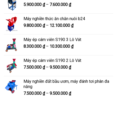
Khoảng
5.900.000
₫
–
7.600.000
₫
đến
giá:
8.200.000 ₫
từ
Máy nghiền thức ăn chăn nuôi b24
5.900.000 ₫
Khoảng
9.800.000
₫
–
12.100.000
₫
đến
giá:
7.600.000 ₫
từ
Máy ép cám viên S190 3 Lô Vát
9.800.000 ₫
Khoảng
8.300.000
₫
–
10.300.000
₫
đến
giá:
12.100.000 ₫
từ
Máy ép cám viên S190 2 Lô Vát
8.300.000 ₫
Khoảng
7.500.000
₫
–
9.500.000
₫
đến
giá:
10.300.000 ₫
từ
Máy nghiền đất bầu ươm, máy đánh tơi phân đa
7.500.000 ₫
năng
đến
Khoảng
7.500.000
₫
–
9.500.000
₫
9.500.000 ₫
giá:
từ
7.500.000 ₫
đến