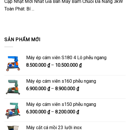
Cập Nhật Mới Nhất Giá Bán Máy Băm Chuối Đa Năng 3kW
Toàn Phát: Bí ...
SẢN PHẨM MỚI
Máy ép cám viên S180 4 Lô phễu ngang
Khoảng
8.500.000
₫
–
10.500.000
₫
giá:
từ
Máy ép cám viên s160 phễu ngang
8.500.000 ₫
Khoảng
6.900.000
₫
–
8.900.000
₫
đến
giá:
10.500.000 ₫
từ
Máy ép cám viên s150 phễu ngang
6.900.000 ₫
Khoảng
6.300.000
₫
–
8.200.000
₫
đến
giá:
8.900.000 ₫
từ
Máy cắt cá mồi 23 lưỡi inox
6.300.000 ₫