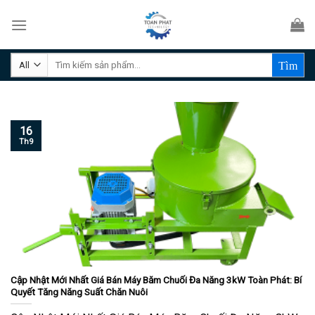
Skip
to
content
Tìm
kiếm:
16
Th9
Cập Nhật Mới Nhất Giá Bán Máy Băm Chuối Đa Năng 3kW Toàn Phát: Bí
Quyết Tăng Năng Suất Chăn Nuôi