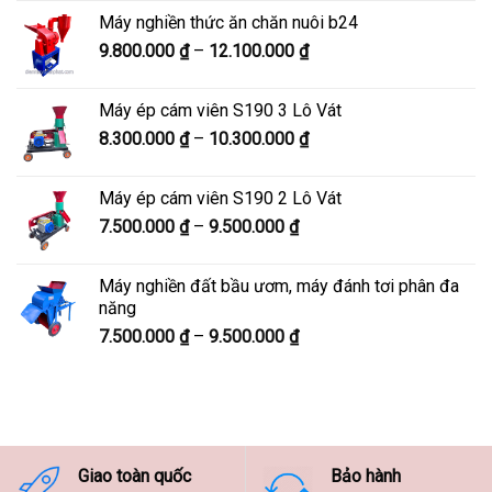
từ
Máy nghiền thức ăn chăn nuôi b24
5.900.000 ₫
Khoảng
9.800.000
₫
–
12.100.000
₫
đến
giá:
7.600.000 ₫
từ
Máy ép cám viên S190 3 Lô Vát
9.800.000 ₫
Khoảng
8.300.000
₫
–
10.300.000
₫
đến
giá:
12.100.000 ₫
từ
Máy ép cám viên S190 2 Lô Vát
8.300.000 ₫
Khoảng
7.500.000
₫
–
9.500.000
₫
đến
giá:
10.300.000 ₫
từ
Máy nghiền đất bầu ươm, máy đánh tơi phân đa
7.500.000 ₫
năng
đến
Khoảng
7.500.000
₫
–
9.500.000
₫
9.500.000 ₫
giá:
từ
7.500.000 ₫
đến
9.500.000 ₫
Giao toàn quốc
Bảo hành