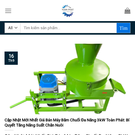
Skip
to
content
Tìm
kiếm:
16
Th9
Cập Nhật Mới Nhất Giá Bán Máy Băm Chuối Đa Năng 3kW Toàn Phát: Bí
Quyết Tăng Năng Suất Chăn Nuôi