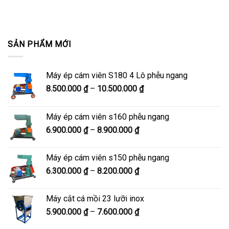
SẢN PHẨM MỚI
Máy ép cám viên S180 4 Lô phễu ngang
Khoảng
8.500.000
₫
–
10.500.000
₫
giá:
từ
Máy ép cám viên s160 phễu ngang
8.500.000 ₫
Khoảng
6.900.000
₫
–
8.900.000
₫
đến
giá:
10.500.000 ₫
từ
Máy ép cám viên s150 phễu ngang
6.900.000 ₫
Khoảng
6.300.000
₫
–
8.200.000
₫
đến
giá:
8.900.000 ₫
từ
Máy cắt cá mồi 23 lưỡi inox
6.300.000 ₫
Khoảng
5.900.000
₫
–
7.600.000
₫
đến
giá:
8.200.000 ₫