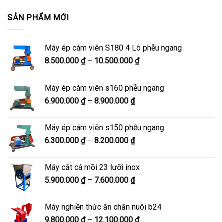
SẢN PHẨM MỚI
Máy ép cám viên S180 4 Lô phễu ngang
Khoảng
8.500.000
₫
–
10.500.000
₫
giá:
từ
Máy ép cám viên s160 phễu ngang
8.500.000 ₫
Khoảng
6.900.000
₫
–
8.900.000
₫
đến
giá:
10.500.000 ₫
từ
Máy ép cám viên s150 phễu ngang
6.900.000 ₫
Khoảng
6.300.000
₫
–
8.200.000
₫
đến
giá:
8.900.000 ₫
từ
Máy cắt cá mồi 23 lưỡi inox
6.300.000 ₫
Khoảng
5.900.000
₫
–
7.600.000
₫
đến
giá:
8.200.000 ₫
từ
Máy nghiền thức ăn chăn nuôi b24
5.900.000 ₫
Khoảng
9.800.000
₫
–
12.100.000
₫
đến