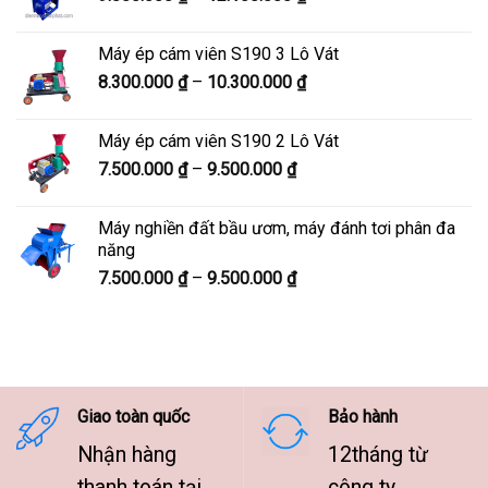
giá:
7.600.000 ₫
từ
Máy ép cám viên S190 3 Lô Vát
9.800.000 ₫
Khoảng
8.300.000
₫
–
10.300.000
₫
đến
giá:
12.100.000 ₫
từ
Máy ép cám viên S190 2 Lô Vát
8.300.000 ₫
Khoảng
7.500.000
₫
–
9.500.000
₫
đến
giá:
10.300.000 ₫
từ
Máy nghiền đất bầu ươm, máy đánh tơi phân đa
7.500.000 ₫
năng
đến
Khoảng
7.500.000
₫
–
9.500.000
₫
9.500.000 ₫
giá:
từ
7.500.000 ₫
đến
9.500.000 ₫
Giao toàn quốc
Bảo hành
Nhận hàng
12tháng từ
thanh toán tại
công ty