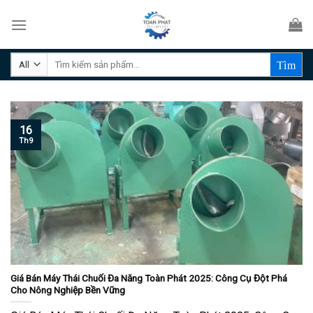
Skip
to
content
Tìm
kiếm:
16
Th9
Giá Bán Máy Thái Chuối Đa Năng Toàn Phát 2025: Công Cụ Đột Phá
Cho Nông Nghiệp Bền Vững