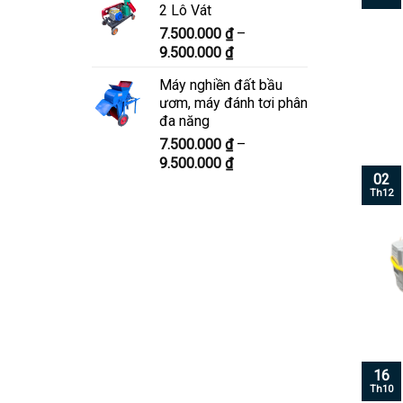
2 Lô Vát
8.300.000 ₫
7.500.000
₫
–
đến
Khoảng
9.500.000
₫
10.300.000 ₫
giá:
Máy nghiền đất bầu
từ
ươm, máy đánh tơi phân
7.500.000 ₫
đa năng
đến
7.500.000
₫
–
9.500.000 ₫
Khoảng
9.500.000
₫
02
giá:
Th12
từ
7.500.000 ₫
đến
9.500.000 ₫
16
Th10