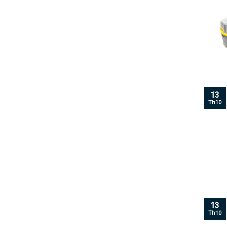
13
Th10
13
Th10