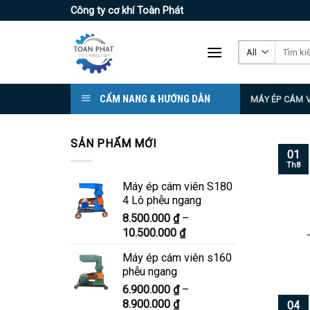
Skip
Công ty cơ khí Toàn Phát
to
content
Tìm
kiếm:
CẨM NANG & HƯỚNG DẪN
MÁY ÉP CÁM 
SẢN PHẨM MỚI
01
Th8
Máy ép cám viên S180
4 Lô phễu ngang
8.500.000
₫
–
Khoảng
10.500.000
₫
giá:
Máy ép cám viên s160
từ
phễu ngang
8.500.000 ₫
6.900.000
₫
–
đến
Khoảng
8.900.000
₫
10.500.000 ₫
04