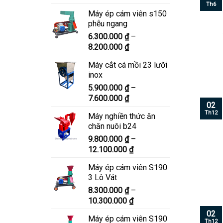
giá:
Th6
Máy ép cám viên s150
từ
phễu ngang
6.900.000 ₫
6.300.000
₫
–
đến
Khoảng
8.200.000
₫
8.900.000 ₫
giá:
Máy cắt cá mồi 23 lưỡi
từ
inox
6.300.000 ₫
5.900.000
₫
–
đến
Khoảng
7.600.000
₫
8.200.000 ₫
02
giá:
Th12
Máy nghiền thức ăn
từ
chăn nuôi b24
5.900.000 ₫
9.800.000
₫
–
đến
Khoảng
12.100.000
₫
7.600.000 ₫
giá:
Máy ép cám viên S190
từ
3 Lô Vát
9.800.000 ₫
8.300.000
₫
–
đến
Khoảng
10.300.000
₫
12.100.000 ₫
giá:
02
Máy ép cám viên S190
từ
Th12