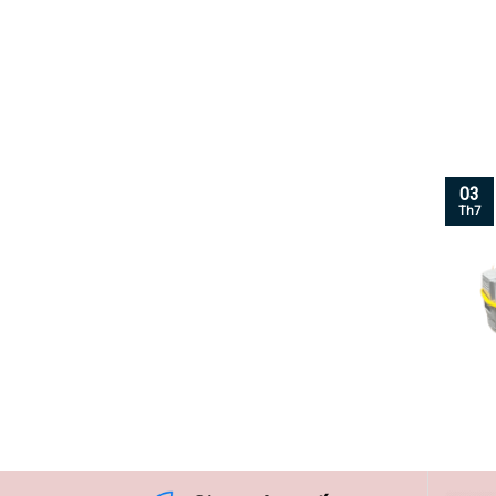
03
Th7