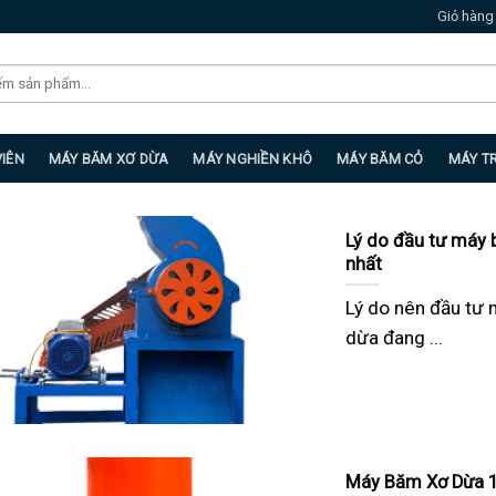
Giỏ hàng
VIÊN
MÁY BĂM XƠ DỪA
MÁY NGHIỀN KHÔ
MÁY BĂM CỎ
MÁY T
Lý do đầu tư máy 
nhất
Lý do nên đầu tư
dừa đang ...
Máy Băm Xơ Dừa 1 