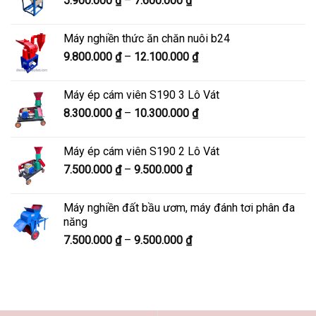
5.900.000
₫
–
7.600.000
₫
đến
giá:
8.200.000 ₫
từ
Máy nghiền thức ăn chăn nuôi b24
5.900.000 ₫
Khoảng
9.800.000
₫
–
12.100.000
₫
đến
giá:
7.600.000 ₫
từ
Máy ép cám viên S190 3 Lô Vát
9.800.000 ₫
Khoảng
8.300.000
₫
–
10.300.000
₫
đến
giá:
12.100.000 ₫
từ
Máy ép cám viên S190 2 Lô Vát
8.300.000 ₫
Khoảng
7.500.000
₫
–
9.500.000
₫
đến
giá:
10.300.000 ₫
từ
Máy nghiền đất bầu ươm, máy đánh tơi phân đa
7.500.000 ₫
năng
đến
Khoảng
7.500.000
₫
–
9.500.000
₫
9.500.000 ₫
giá:
từ
7.500.000 ₫
đến
9.500.000 ₫