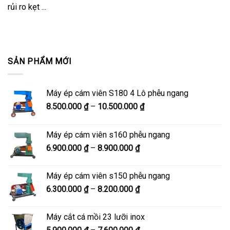
rủi ro kẹt ...
SẢN PHẨM MỚI
Máy ép cám viên S180 4 Lô phễu ngang
Khoảng
8.500.000
₫
–
10.500.000
₫
giá:
từ
Máy ép cám viên s160 phễu ngang
8.500.000 ₫
Khoảng
6.900.000
₫
–
8.900.000
₫
đến
giá:
10.500.000 ₫
từ
Máy ép cám viên s150 phễu ngang
6.900.000 ₫
Khoảng
6.300.000
₫
–
8.200.000
₫
đến
giá:
8.900.000 ₫
từ
Máy cắt cá mồi 23 lưỡi inox
6.300.000 ₫
Khoảng